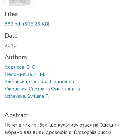
Files
556.pdf
(305.26 KB)
Date
2010
Authors
Корнєєв, B. О.
Непомняща, Н. М.
Ужевська, Світлана Пилипівна
Ужевская, Светлана Филипповна
Uzhevska, Svitlana P.
Abstract
На їстівних грибах, що культивуються на Одещині,
зібрано два види дрозофілід: Drosophila buscki