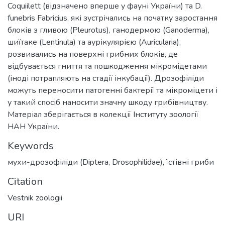
Coquiilett (відзначено вперше у фауні України) та D.
funebris Fabricius, які зустрічались на початку заростання
блоків з гливою (Pleurotus), ганодермою (Ganoderma),
шиїтаке (Lentinula) та аурікулярією (Auricularia),
розвивались на поверхні грибних блоків, де
відбувається гниття та пошкодження мікромідетами
(іноді потрапляють на стадії інкубації). Дрозофіліди
можуть переносити патогенні бактерії та мікроміцети і
у такий спосіб наносити значну шкоду грибівництву.
Матеріал зберігається в колекції Інституту зоології
НАН України.
Keywords
мухи-дрозофіліди (Diptera, Drosophilidae)
,
їстівні гриби
Citation
Vestnik zoologii
URI