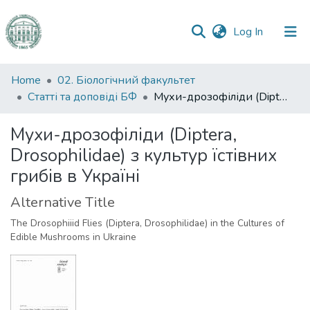
(current)
Log In
Communities
Home
02. Біологічний факультет
&
Статті та доповіді БФ
Мухи-дрозофіліди (Diptera, Drosophilidae) з культур їстівних грибів в Україні
Collections
Мухи-дрозофіліди (Diptera,
All of DSpace
Drosophilidae) з культур їстівних
грибів в Україні
Statistics
Alternative Title
The Drosophiiid Flies (Diptera, Drosophilidae) in the Cultures of
Edible Mushrooms in Ukraine