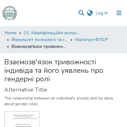
(current)
Log In
Communities
Home
01. Кваліфікаційні випускні роботи здобувачів вищої освіти
&
Факультет психології та соціальної роботи
Магістри ФПСР
Collections
Взаємозв'язок тривожності індивіда та його уявлень про гендерні ролі
All of DSpace
Взаємозв'язок тривожності
індивіда та його уявлень про
Statistics
гендерні ролі
Alternative Title
The relationship between an individual's anxiety and his ideas
about gender roles