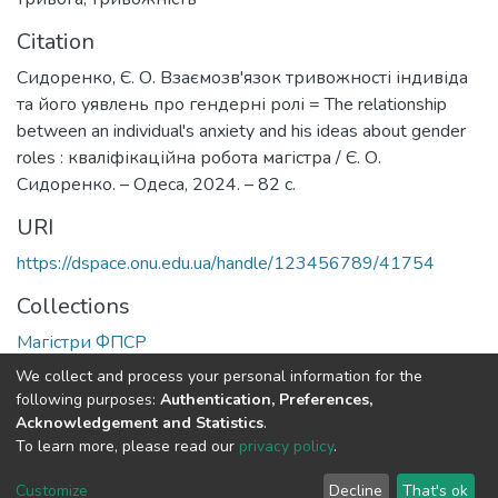
Citation
Сидоренко, Є. О. Взаємозв'язок тривожності індивіда
та його уявлень про гендерні ролі = The relationship
between an individual's anxiety and his ideas about gender
roles : кваліфікаційна робота магістра / Є. О.
Сидоренко. – Одеса, 2024. – 82 с.
URI
https://dspace.onu.edu.ua/handle/123456789/41754
Collections
Магістри ФПСР
We collect and process your personal information for the
Full item page
following purposes:
Authentication, Preferences,
Acknowledgement and Statistics
.
To learn more, please read our
privacy policy
.
DSpace software
copyright © 2009-2026
LYRASIS
Cookie
Privacy
End User
Send
Customize
Decline
That's ok