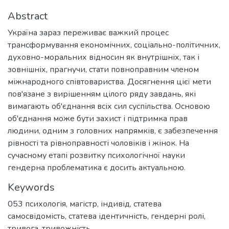
Abstract
Україна зараз переживає важкий процес
трансформування економічних, соціально-політичних,
духовно-моральних відносин як внутрішніх, так і
зовнішніх, прагнучи, стати повноправним членом
міжнародного співтовариства. Досягнення цієї мети
пов'язане з вирішенням цілого ряду завдань, які
вимагають об'єднання всіх сил суспільства. Основою
об'єднання може бути захист і підтримка прав
людини, одним з головних напрямків, є забезпечення
рівності та рівноправності чоловіків і жінок. На
сучасному етапі розвитку психологічної науки
гендерна проблематика є досить актуальною.
Keywords
053 психологія
,
магістр
,
індивід
,
статева
самосвідомість
,
статева ідентичність
,
гендерні ролі
,
тривога
,
тривожність