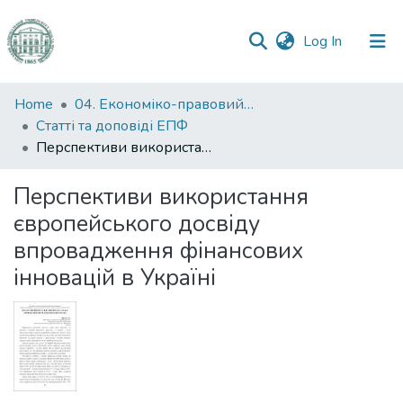
(current)
Log In
Communities
Home
04. Економіко-правовий факультет
&
Статті та доповіді ЕПФ
Collections
Перспективи використання європейського досвіду впровадження фінансових інновацій в Україні
All of DSpace
Перспективи використання
європейського досвіду
Statistics
впровадження фінансових
інновацій в Україні