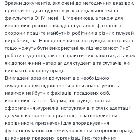
Зразки документів, включені до методичних вказівок,
призначені для студентів усіх спеціальностей та
факультетів ОНУ імені І. І. Мечникова, а також для
керівників різних закладів та установ, фахівців з
охорони праці та майбутніх робітників різних галузей
виробництва. Наведені макети інструкцій, контрактів
тощо можуть бути використані як під час самостійної
роботи студентів, так і на практичних заняттях, а також
як допоміжний матеріал для студентів та слухачів, які
вивчають охорону праці.
Викладені зразки документів є необхідною
складовою для підвищення рівня знань, умінь та
навичок майбутніх фахівців, посадових осіб,
керівників та т. ін.. Форми, інструкції, зразки
оформлення журналів інструктажів, після їх адаптації
до умов конкретної організації і затвердження
керівником, призначені для впорядкування
функціонування системи управління охороною праці,
виконання правових, організаційно-технічних,