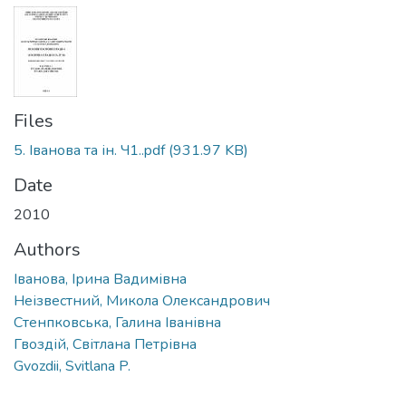
Files
5. Іванова та ін. Ч1..pdf
(931.97 KB)
Date
2010
Authors
Іванова, Ірина Вадимівна
Неізвестний, Микола Олександрович
Стенпковська, Галина Іванівна
Гвоздій, Світлана Петрівна
Gvozdii, Svitlana P.