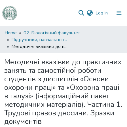
(current)
Log In
Communities
Home
02. Біологічний факультет
&
Підручники, навчальні посібники та інші науково- та навчально-методичні праці БФ
Collections
Методичні вказівки до практичних занять та самостійної роботи студентів з дисциплін «Основи охорони праці» та «Охорона праці в галузі» (інформаційний пакет методичних матеріалів). Частина 1. Трудові правовідносини. Зразки документів
All of DSpace
Методичні вказівки до практичних
занять та самостійної роботи
Statistics
студентів з дисциплін «Основи
охорони праці» та «Охорона праці
в галузі» (інформаційний пакет
методичних матеріалів). Частина 1.
Трудові правовідносини. Зразки
документів