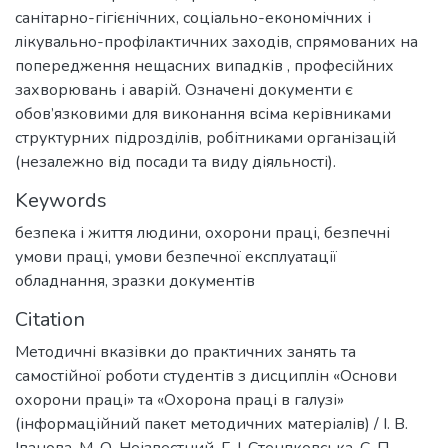
санітарно-гігієнічних, соціально-економічних і
лікувально-профілактичних заходів, спрямованих на
попередження нещасних випадків , професійних
захворювань і аварій. Означені документи є
обов’язковими для виконання всіма керівниками
структурних підрозділів, робітниками організацій
(незалежно від посади та виду діяльності).
Keywords
безпека і життя людини
,
охорони праці
,
безпечні
умови праці
,
умови безпечної експлуатації
обладнання
,
зразки документів
Citation
Методичні вказівки до практичних занять та
самостійної роботи студентів з дисциплін «Основи
охорони праці» та «Охорона праці в галузі»
(інформаційний пакет методичних матеріалів) / І. В.
Іванова, М. О. Неізвестний, Г. І. Стенпковська, С. П.