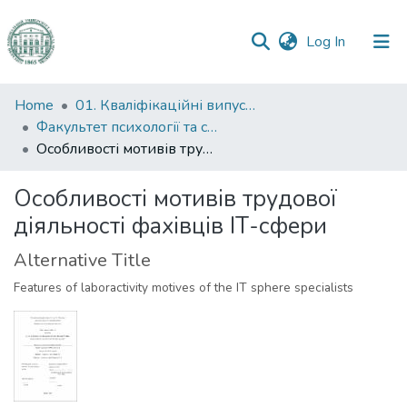
(current)
Log In
Communities
Home
01. Кваліфікаційні випускні роботи здобувачів вищої освіти
&
Факультет психології та соціальної роботи
Collections
Особливості мотивів трудової діяльності фахівців ІТ-сфери
All of DSpace
Особливості мотивів трудової
діяльності фахівців ІТ-сфери
Statistics
Alternative Title
Features of laboractivity motives of the IT sphere specialists