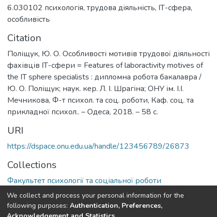
6.030102 психологія
,
трудова діяльність
,
ІТ-сфера
,
особливість
Citation
Поліщук, Ю. О. Особливості мотивів трудової діяльності
фахівців ІТ-сфери = Features of laboractivity motives of
the IT sphere specialists : дипломна робота бакалавра /
Ю. О. Поліщук; наук. кер. Л. І. Шрагіна; ОНУ ім. І.І.
Мечникова, Ф-т психол. та соц. роботи, Каф. соц. та
прикладної психол.. – Одеса, 2018. – 58 с.
URI
https://dspace.onu.edu.ua/handle/123456789/26873
Collections
Факультет психології та соціальної роботи
We collect and process your personal information for the
Full item page
following purposes:
Authentication, Preferences,
Acknowledgement and Statistics
.