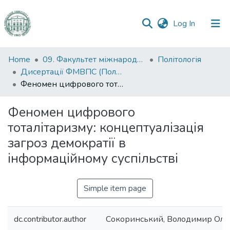
(current)
Log In
Communities
Home
09. Факультет міжнародних відносин, політології та соціології
Політологія
&
Дисертації ФМВПС (Політологія)
Collections
Феномен цифрового тоталітаризму: концептуалізація загроз демократії в інформаційному суспільстві
All of DSpace
Феномен цифрового
тоталітаризму: концептуалізація
Statistics
загроз демократії в
інформаційному суспільстві
Simple item page
dc.contributor.author
Сокоринський, Володимир Оле