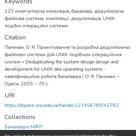
Keywords
123 комп’ютерна інженерія
,
бакалавр
,
дедуплююча
файлова система
,
компіляції
,
дедуплікація
,
UNIX-
подібні операційні системи
Citation
Паніман, О. Я. Проектування та розробка дедуплюючої
файлової системи для UNIX-подібних операційних
систем = Deduplicating file system design design and
development for UNIX-like operating systems :
кваліфікаційна робота бакалавра / О. Я. Паніман. –
Одеса, 2025. – 70 с.
URI
https://dspace.onu.edu.ua/handle/123456789/42782
Collections
Бакалаври МФІТ