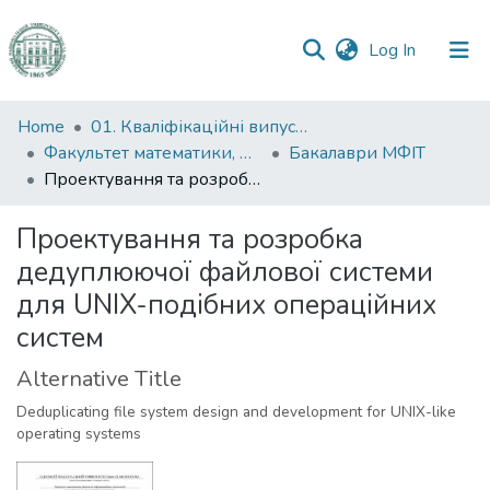
(current)
Log In
Communities
Home
01. Кваліфікаційні випускні роботи здобувачів вищої освіти
&
Факультет математики, фізики та інформаційних технологій
Бакалаври МФІТ
Collections
Проектування та розробка дедуплюючої файлової системи для UNIX-подібних операційних систем
All of DSpace
Проектування та розробка
дедуплюючої файлової системи
Statistics
для UNIX-подібних операційних
систем
Alternative Title
Deduplicating file system design and development for UNIX-like
operating systems