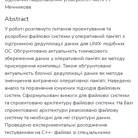
Мечникова
Abstract
У роботі розглянуто питання проектування та
розробки файлової системи у оперативній пам’яті з
підтримкою дедуплікації даних для UNIX-подібних
ОС. Обґрунтовано актуальність тимчасового
збереження даних у оперативній пам’яті як методу
прискорення компіляції. Також обґрунтовано
актуальність блочної дедуплікації даних як метода
зменшення витраченої оперативної пам’яті. Наведено
аналіз та порівняння існуючих підходів файлових
систем. Сформульовані вимоги для файлової системи
та спроектовано архітектуру файлової системи. На базі
спроектованої архітектури реалізовано файлову
систему та необхідні для неї структури даних.
Проведено експериментальні дослідження
тестуванням на С++- файлах зі спеціальними