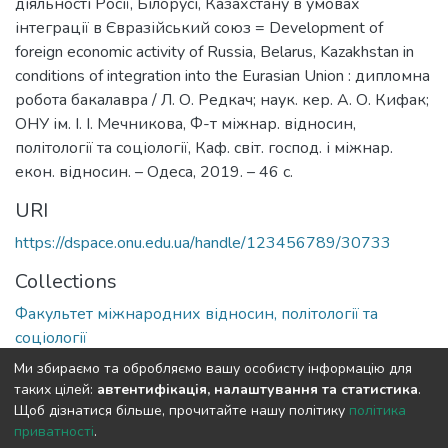
діяльності Росії, Білорусі, Казахстану в умовах
інтеграції в Євразійський союз = Development of
foreign economic activity of Russia, Belarus, Kazakhstan in
conditions of integration into the Eurasian Union : дипломна
робота бакалавра / Л. О. Редкач; наук. кер. А. О. Кифак;
ОНУ ім. І. І. Мечникова, Ф-т міжнар. відносин,
політології та соціології, Каф. світ. господ. і міжнар.
екон. відносин. – Одеса, 2019. – 46 с.
URI
https://dspace.onu.edu.ua/handle/123456789/30733
Collections
Факультет міжнародних відносин, політології та
соціології
Ми збираємо та обробляємо вашу особисту інформацію для
Full item page
таких цілей:
автентифікація, налаштування та статистика
.
Щоб дізнатися більше, прочитайте нашу політику
політика
приватності
.
DSpace software
copyright © 2009-2026
LYRASIS