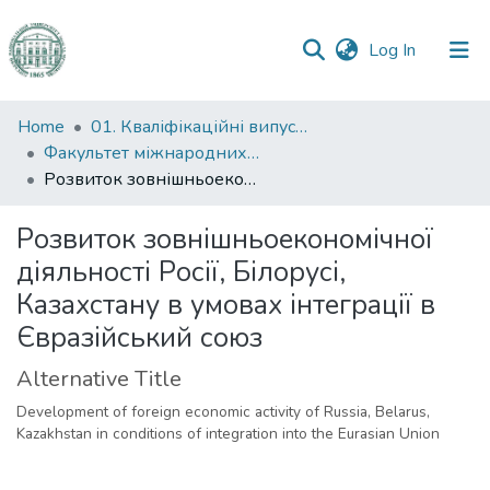
(current)
Log In
Communities
Home
01. Кваліфікаційні випускні роботи здобувачів вищої освіти
&
Факультет міжнародних відносин, політології та соціології
Collections
Розвиток зовнішньоекономічної діяльності Росії, Білорусі, Казахстану в умовах інтеграції в Євразійський союз
All of DSpace
Розвиток зовнішньоекономічної
діяльності Росії, Білорусі,
Statistics
Казахстану в умовах інтеграції в
Євразійський союз
Alternative Title
Development of foreign economic activity of Russia, Belarus,
Kazakhstan in conditions of integration into the Eurasian Union