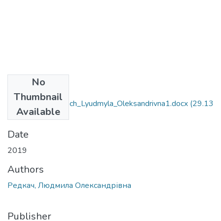
No
Files
Thumbnail
6.030203_Redkach_Lyudmyla_Oleksandrivna1.docx
(29.13
Available
KB)
Date
2019
Authors
Редкач, Людмила Олександрівна
Publisher