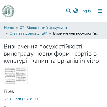
(current)
Log In
Communities
Home
02. Біологічний факультет
&
Статті та доповіді БФ
Визначення посухостійкості винограду нових форм і сортів в культурі тканин та органів in vitro
Collections
Визначення посухостійкості
All of DSpace
винограду нових форм і сортів в
культурі тканин та органів in vitro
Statistics
Files
62-63.pdf
(78.35 KB)