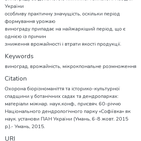
України
особливу практичну значущість, оскільки період
формування урожаю
винограду припадає на найжаркіший період, що є
однією із причин
зниження врожайності і втрати якості продукції.
Keywords
виноград
,
врожайність
,
мікрокпональне розмноження
Citation
Охорона біорізноманіття та історико-культурної
спадщини у ботанічних садах та дендропарках:
матеріали міжнар. наук.конф., присвяч. 60-річчю
Національного дендрологічного парку «Софіївка» як
наук. установи ПАН України (Умань, 6-8 жовт. 2015
р.).- Умань, 2015.
URI