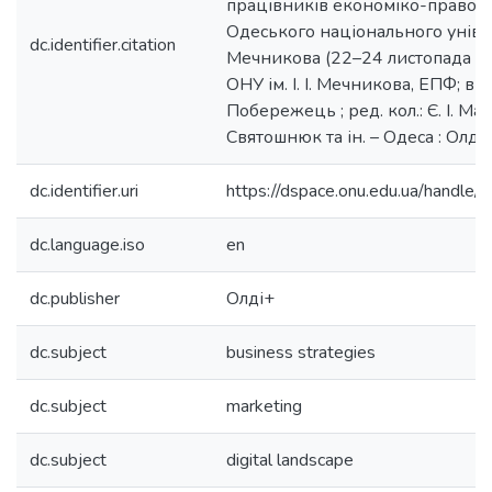
працівників економіко-правов
Одеського національного універси
dc.identifier.citation
Мечникова (22–24 листопада 202
ОНУ ім. І. І. Мечникова, ЕПФ; відп
Побережець ; ред. кол.: Є. І. Мас
Святошнюк та ін. – Одеса : Олді+
dc.identifier.uri
https://dspace.onu.edu.ua/hand
dc.language.iso
en
dc.publisher
Олді+
dc.subject
business strategies
dc.subject
marketing
dc.subject
digital landscape