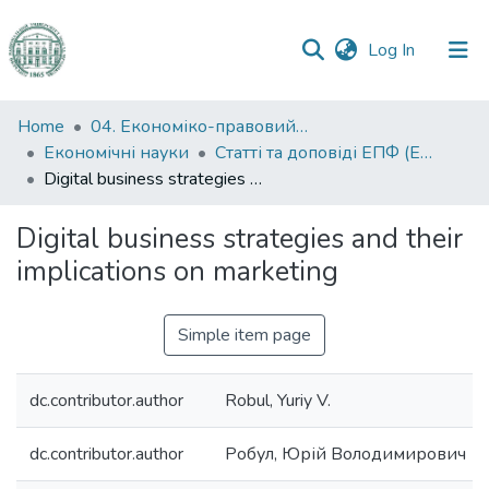
(current)
Log In
Communities
Home
04. Економіко-правовий факультет
&
Економічні науки
Статті та доповіді ЕПФ (Економічні науки)
Collections
Digital business strategies and their implications on marketing
All of DSpace
Digital business strategies and their
implications on marketing
Statistics
Simple item page
dc.contributor.author
Robul, Yuriy V.
dc.contributor.author
Робул, Юрій Володимирович