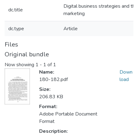
Digital business strategies and thei
dc.title
marketing
dc.type
Article
Files
Original bundle
Now showing
1 - 1 of 1
Name:
Down
180-182.pdf
load
Size:
206.83 KB
Format:
Adobe Portable Document
Format
Description: