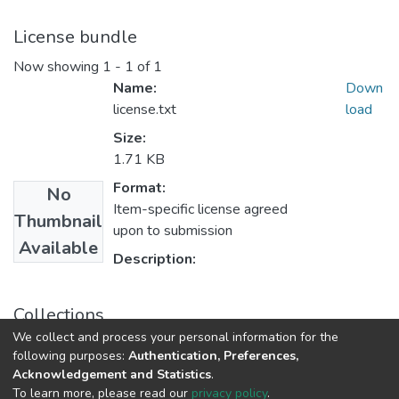
License bundle
Now showing
1 - 1 of 1
Name:
Down
license.txt
load
Size:
1.71 KB
Format:
No
Item-specific license agreed
Thumbnail
upon to submission
Available
Description:
Collections
We collect and process your personal information for the
Статті та доповіді ЕПФ (Економічні науки)
following purposes:
Authentication, Preferences,
Acknowledgement and Statistics
.
To learn more, please read our
privacy policy
.