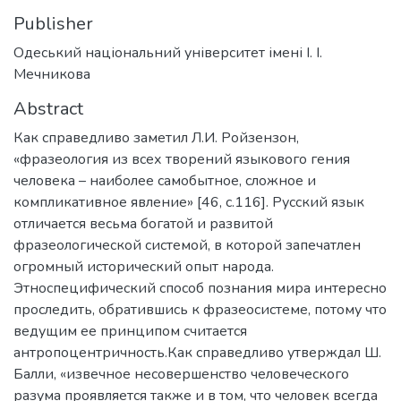
Publisher
Одеський національний університет імені І. І.
Мечникова
Abstract
Как справедливо заметил Л.И. Ройзензон,
«фразеология из всех творений языкового гения
человека – наиболее самобытное, сложное и
компликативное явление» [46, с.116]. Русский язык
отличается весьма богатой и развитой
фразеологической системой, в которой запечатлен
огромный исторический опыт народа.
Этноспецифический способ познания мира интересно
проследить, обратившись к фразеосистеме, потому что
ведущим ее принципом считается
антропоцентричность.Как справедливо утверждал Ш.
Балли, «извечное несовершенство человеческого
разума проявляется также и в том, что человек всегда