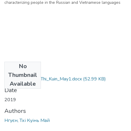
characterizing people in the Russian and Vietnamese languages
No
Files
Thumbnail
035.034_Nguen_Thi_Kuin_May1.docx
(52.99 KB)
Available
Date
2019
Authors
Нгуєн, Тхі Куінь Май