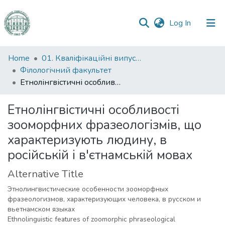
(current)
Log In
Communities
Home
01. Кваліфікаційні випускні роботи здобувачів вищої освіти
&
Філологічний факультет
Collections
Етнолінгвістичні особливості зооморфних фразеологізмів, що характеризують людину, в російській і в'єтнамській мовах
All of DSpace
Етнолінгвістичні особливості
зооморфних фразеологізмів, що
Statistics
характеризують людину, в
російській і в'єтнамській мовах
Alternative Title
Этнолингвистические особенности зооморфных
фразеологизмов, характеризующих человека, в русском и
вьетнамском языках
Ethnolinguistic features of zoomorphic phraseological