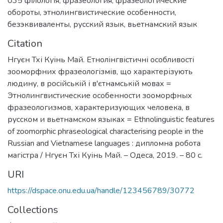
035 філологія
,
фразеология
,
фразеологические
обороты
,
этнолингвистические особенности
,
безэквиваленты
,
русский язык
,
вьетнамский язык
Citation
Нгуєн Тхі Куінь Май. Етнолінгвістичні особливості
зооморфних фразеологізмів, що характерізують
людину, в російській і в'єтнамській мовах =
Этнолингвистические особенности зооморфных
фразеологизмов, характеризующих человека, в
русском и вьетнамском языках = Ethnolinguistic features
of zoomorphic phraseological characterising people in the
Russian and Vietnamese languages : дипломна робота
магістра / Нгуєн Тхі Куінь Май. – Одеса, 2019. – 80 с.
URI
https://dspace.onu.edu.ua/handle/123456789/30772
Collections