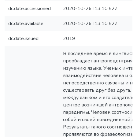
dc.date.accessioned
2020-10-26T13:10:52Z
dc.date.available
2020-10-26T13:10:52Z
dc.date.issued
2019
В последнее время в лингвисти
преобладает антропоцентричес
изучению языка. Ученых интер
взаимодействие человека и язы
непосредственно связаны и не 
существовать друг без друга. 
между языком и его создателе
центре возникшей антрополог
парадигмы. Человек соотносит 
собой и своей повседневной ж
Результаты такого соотношени
проявляются во фразеологизмах