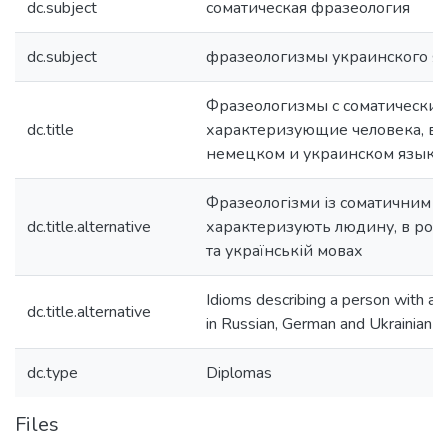
dc.subject
соматическая фразеология
dc.subject
фразеологизмы украинского я
Фразеологизмы с соматическим
dc.title
характеризующие человека, в р
немецком и украинском языка
Фразеологізми із соматичним 
dc.title.alternative
характеризують людину, в росій
та українській мовах
Idioms describing a person with a
dc.title.alternative
in Russian, German and Ukrainian
dc.type
Diplomas
Files