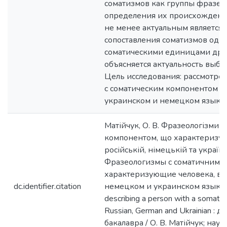
соматизмов как группы фразео
определения их происхождения
не менее актуальным является 
сопоставления соматизмов одно
соматическими единицами друг
объясняется актуальность выбр
Цель исследования: рассмотре
с соматическим компонентом в 
украинском и немецком языках
Матійчук, О. В. Фразеологізми 
компонентом, що характеризу
російській, німецькій та україн
Фразеологизмы с соматичним 
характеризующие человека, в р
dc.identifier.citation
немецком и украинском языках
describing a person with a somati
Russian, German and Ukrainian : 
бакалавра / О. В. Матійчук; наук. 