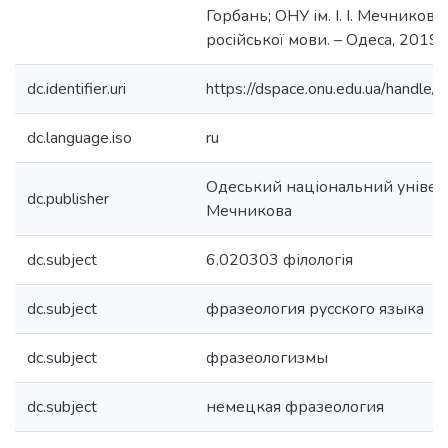
Горбань; ОНУ ім. І. І. Мечникова,
російської мови. – Одеса, 2019. –
dc.identifier.uri
https://dspace.onu.edu.ua/hand
dc.language.iso
ru
Одеський національний університ
dc.publisher
Мечникова
dc.subject
6.020303 філологія
dc.subject
фразеология русского языка
dc.subject
фразеологизмы
dc.subject
немецкая фразеология