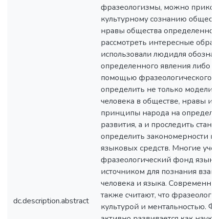
фразеологизмы, можно прикосн
культурному сознанию обществ
нравы общества определенного
рассмотреть интересные образ
использовали людидля обозна
определенного явления либо п
помощью фразеологического н
определить не только модели 
человека в обществе, нравы и
принципы народа на определе
развития, а и проследить стано
определить закономерности и
языковых средств. Многие учен
фразеологический фонд языка
источником для познания взаи
человека и языка. Современны
также считают, что фразеология
dc.description.abstract
культурой и ментальностью. Ф
активно развивается как наука.