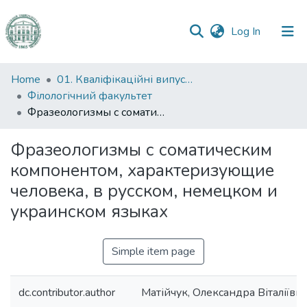
(current)
Log In
Communities
Home
01. Кваліфікаційні випускні роботи здобувачів вищої освіти
&
Філологічний факультет
Collections
Фразеологизмы с соматическим компонентом, характеризующие человека, в русском, немецком и украинском языках
All of DSpace
Фразеологизмы с соматическим
компонентом, характеризующие
Statistics
человека, в русском, немецком и
украинском языках
Simple item page
dc.contributor.author
Матійчук, Олександра Віталіївн