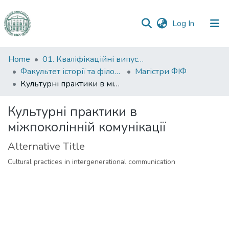
(current)
Log In
Communities
Home
01. Кваліфікаційні випускні роботи здобувачів вищої освіти
&
Факультет історії та філософії
Магістри ФІФ
Collections
Культурні практики в міжпоколінній комунікації
All of DSpace
Культурні практики в
міжпоколінній комунікації
Statistics
Alternative Title
Cultural practices in intergenerational communication