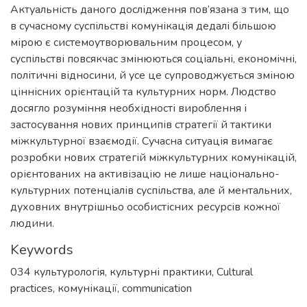
Актуальність даного дослідження пов’язана з тим, що
в сучасному суспільстві комунікація дедалі більшою
мірою є системоутворювальним процесом, у
суспільстві повсякчас змінюються соціальні, економічні,
політичні відносини, й усе це супроводжується зміною
ціннісних орієнтацій та культурних норм. Людство
досягло розуміння необхідності вироблення і
застосування нових принципів стратегії й тактики
міжкультурної взаємодії. Сучасна ситуація вимагає
розробки нових стратегій міжкультурних комунікацій,
орієнтованих на активізацію не лише національно-
культурних потенціалів суспільства, але й ментальних,
духовних внутрішньо особистісних ресурсів кожної
людини.
Keywords
034 культурологія
,
культурні практики
,
Cultural
practices
,
комунікації
,
communication