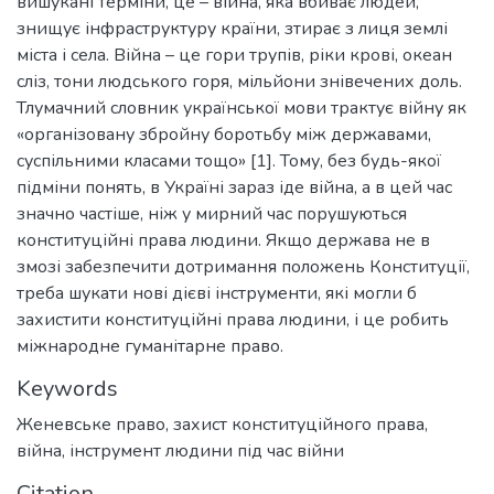
вишукані терміни, це – війна, яка вбиває людей,
знищує інфраструктуру країни, зтирає з лиця землі
міста і села. Війна – це гори трупів, ріки крові, океан
сліз, тони людського горя, мільйони знівечених доль.
Тлумачний словник української мови трактує війну як
«організовану збройну боротьбу між державами,
суспільними класами тощо» [1]. Тому, без будь-якої
підміни понять, в Україні зараз іде війна, а в цей час
значно частіше, ніж у мирний час порушуються
конституційні права людини. Якщо держава не в
змозі забезпечити дотримання положень Конституції,
треба шукати нові дієві інструменти, які могли б
захистити конституційні права людини, і це робить
міжнародне гуманітарне право.
Keywords
Женевське право
,
захист конституційного права
,
війна
,
інструмент людини під час війни
Citation