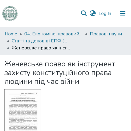
(current)
Log In
Communities
Home
04. Економіко-правовий факультет
Правові науки
&
Статті та доповіді ЕПФ (Правові науки)
Collections
Женевське право як інструмент захисту конституційного права людини під час війни
All of DSpace
Женевське право як інструмент
захисту конституційного права
Statistics
людини під час війни