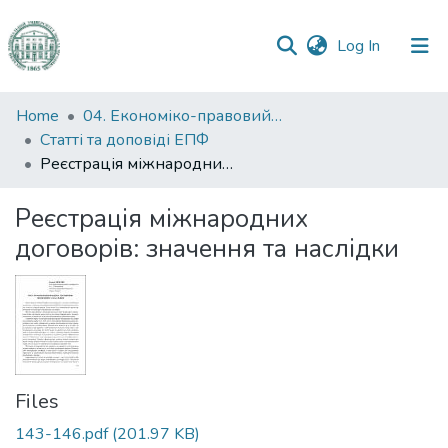
(current)
Log In
Communities
Home
04. Економіко-правовий факультет
&
Статті та доповіді ЕПФ
Collections
Реєстрація міжнародних договорів: значення та наслідки
All of DSpace
Реєстрація міжнародних
договорів: значення та наслідки
Statistics
Files
143-146.pdf
(201.97 KB)