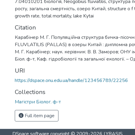
7.04010201 біологія
,
Neogobius fluviatilis
,
структура п
росту
,
загальна смертність
,
озеро Китай
,
structure o f
growth rate
,
total mortality
,
lake Kytai
Citation
Карабінер М. Г. Популяційна структура бичка-пісо
FLUVLATILIS (PALLAS) в озеры Китай : дипломна робо
М. Г. Карабінер; наук. керiвник: В. В. Заморов; ОНУ ім
Біол. ф-т, Каф. гідробіології та загальної екології. – О
URI
https://dspace.onu.edu.ua/handle/123456789/22256
Collections
Магістри Біолог. ф-т
Full item page
DSpace software
copyright © 2009-2026
LYRASIS