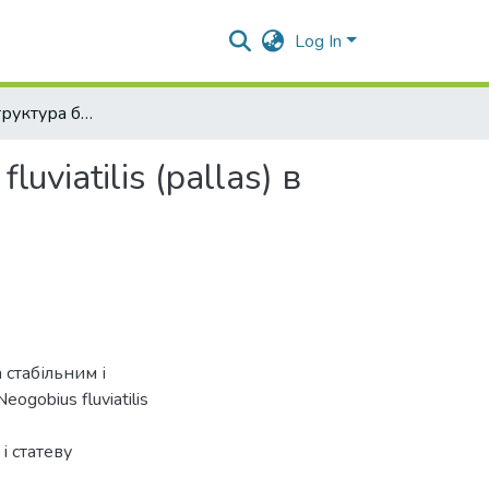
Log In
Популяційна структура бичка-пісочника Neogobius fluviatilis (pallas) в озеры Китай
viatilis (pallas) в
стабільним і
gobius fluviatilis
і статеву