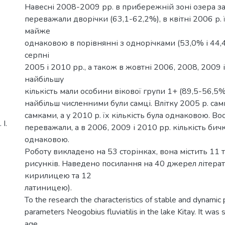
Навесні 2008-2009 рр. в прибережній зоні озера за
переважали дворічки (63,1-62,2%), в квітні 2006 р. ї
майже
однаковою в порівнянні з однорічками (53,0% і 44,
серпні
2005 і 2010 рр., а також в жовтні 2006, 2008, 2009 
найбільшу
кількість мали особини вікової групи 1+ (89,5-56,5%
найбільш численними були самці. Влітку 2005 р. сам
самками, а у 2010 р. їх кількість була однаковою. В
І.
переважали, а в 2006, 2009 і 2010 рр. кількість бичкі
однаковою.
Роботу викладено на 53 сторінках, вона містить 11 
рисунків. Наведено посилання на 40 джерел літерат
кирилицею та 12
латиницею).
То the research the characteristics of stable and dynamic
parameters Neogobius fluviatilis in the lake Kitay. It was
age