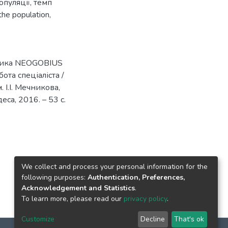
опуляції
,
темп
 the population
,
чника NEOGOBIUS
та спеціаліста /
. І.І. Мечникова,
деса, 2016. – 53 с.
We collect and process your personal information for the
following purposes:
Authentication, Preferences,
Acknowledgement and Statistics
.
To learn more, please read our
privacy policy
.
Customize
Decline
That's ok