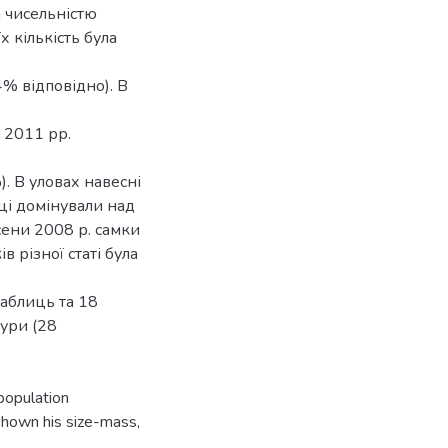
 чисельністю
х кількість була
4% відповідно). В
і 2011 рр.
). В уловах навесні
ці домінували над
осени 2008 р. самки
в різної статі була
таблиць та 18
ури (28
 population
 shown his size-mass,