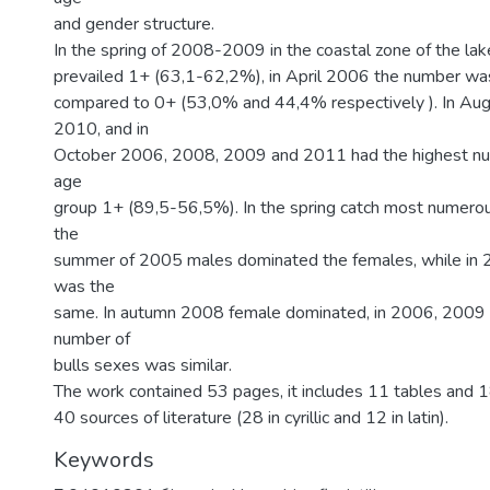
and gender structure.
In the spring of 2008-2009 in the coastal zone of the la
prevailed 1+ (63,1-62,2%), in April 2006 the number w
compared to 0+ (53,0% and 44,4% respectively ). In Au
2010, and in
October 2006, 2008, 2009 and 2011 had the highest num
age
group 1+ (89,5-56,5%). In the spring catch most numerou
the
summer of 2005 males dominated the females, while in 
was the
same. In autumn 2008 female dominated, in 2006, 2009
number of
bulls sexes was similar.
The work contained 53 pages, it includes 11 tables and 18
40 sources of literature (28 in cyrillic and 12 in latin).
Keywords