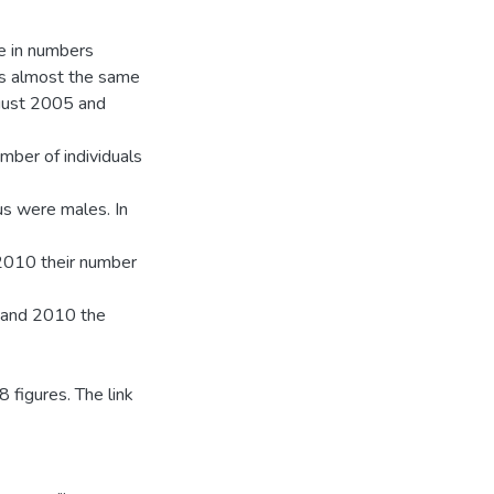
ke in numbers
as almost the same
gust 2005 and
ber of individuals
s were males. In
2010 their number
 and 2010 the
 figures. The link