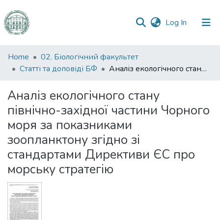
(current)
Log In
Communities
Home
02. Біологічний факультет
&
Статті та доповіді БФ
Аналіз екологічного стану північно-західної частини Чорного моря за показниками зоопланктону згідно зі стандартами Директиви ЄС про морську стратегію
Collections
Аналіз екологічного стану
All of DSpace
північно-західної частини Чорного
моря за показниками
Statistics
зоопланктону згідно зі
стандартами Директиви ЄС про
морську стратегію