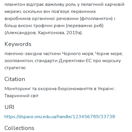
планктон відіграє важливу роль у пелагічній харчовій
мережі, оскільки він пов’язує первинних
виробників органічної речовини (фітопланктон) і
більш високі трофічні рівні (переважно риб)
(Александров, Харитонова, 2019a).
Keywords
північно-західна частини Чорного моря
,
Чорне море
,
зоопланктон
,
стандарти Директиви ЄС про морську
стратегію
Citation
Моніторинг та охорона біорізноманіття в Україні :
Тваринний світ
URI
https://dspace.onu.edu.ua/handle/123456789/33738
Collections