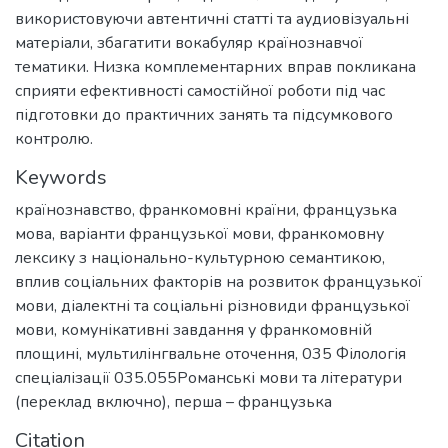
використовуючи автентичні статті та аудиовізуальні
матеріали, збагатити вокабуляр країнознавчої
тематики. Низка комплементарних вправ покликана
сприяти ефективності самостійної роботи під час
підготовки до практичних занять та підсумкового
контролю.
Keywords
країнознавство
,
франкомовні країни
,
французька
мова
,
варіанти французької мови
,
франкомовну
лексику з національно-культурною семантикою
,
вплив соціальних факторів на розвиток французької
мови
,
діалектні та соціальні різновиди французької
мови
,
комунікативні завдання у франкомовній
площині
,
мультилінгвальне оточення
,
035 Філологія
спеціалізації 035.055Романські мови та літератури
(переклад включно), перша – французька
Citation