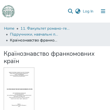
(current)
Log In
Communities
Home
11. Факультет романо-германської філології
&
Підручники, навчальні посібники та інші науково- та навчально-методичні праці РГФ
Collections
Країнознавство франкомовних країн
All of DSpace
Країнознавство франкомовних
країн
Statistics