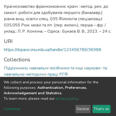
Країнознавство франкомовних країн : метод. рек. до
самост. роботи для здобувачів першого (бакалавр.)
рівня вищ. освіти спец. 035 Філологія спеціалізації
035.055 Ром. мови та літ. (пер. включ.), перша – фр. /
уклад.: Л. Р. Коккіна. – Одеса : Букаєв В. В., 2023. – 24 с.
URI
https://dspace.onu.edu.ua/handle/123456789/36988
Collections
Підручники, навчальні посібники та інші науково- та
навчально-методичні праці РГФ
We collect and process your personal information for the
Full item page
following purposes:
Authentication, Preferences,
Acknowledgement and Statistics
.
To learn more, please read our
privacy policy
.
DSpace software
copyright © 2009-2026
LYRASIS
Cookie
Privacy
End User
Send
Customize
Decline
That's ok
settings
policy
Agreement
Feedback