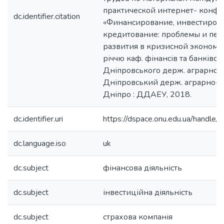
практической интернет- конф
dc.identifier.citation
«Финансирование, инвестиров
кредитование: проблемы и пе
развития в кризисной экономике
річчю каф. фінансів та банківсь
Дніпровського держ. аграрно-ек
Дніпровський держ. аграрно-екон
Дніпро : ДДАЕУ, 2018.
dc.identifier.uri
https://dspace.onu.edu.ua/hand
dc.language.iso
uk
dc.subject
фінансова діяльність
dc.subject
інвестиційна діяльність
dc.subject
страхова компанія