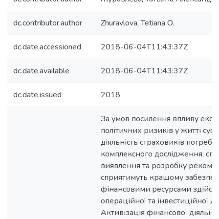
dc.contributor.author
Zhuravlova, Tetiana O.
dc.date.accessioned
2018-06-04T11:43:37Z
dc.date.available
2018-06-04T11:43:37Z
dc.date.issued
2018
За умов посилення впливу екон
політичних ризиків у житті сусп
діяльність страховиків потребу
комплексного дослідження, сп
виявлення та розробку рекоме
сприятимуть кращому забезпе
фінансовими ресурсами здійсн
операційної та інвестиційної ді
Активізація фінансової діяльно