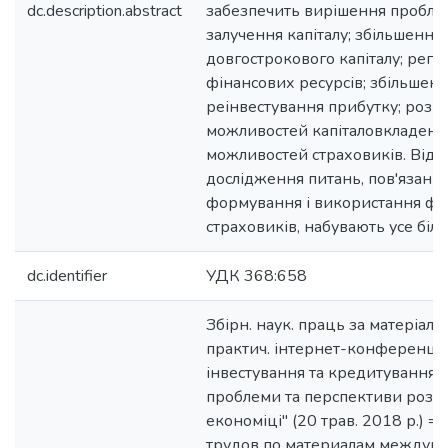
dc.description.abstract
забезпечить вирішення пробле
залучення капіталу; збільшення 
довгострокового капіталу; регу
фінансових ресурсів; збільшенн
реінвестування прибутку; роз
можливостей капіталовкладень 
можливостей страховиків. Відп
дослідження питань, пов'язани
формування і використання фі
страховиків, набувають усе біль
dc.identifier
УДК 368:658
Збірн. наук. праць за матеріала
практич. інтернет-конференції
інвестування та кредитування в 
проблеми та перспективи розви
економіці" (20 трав. 2018 р.) 
трудов по материалам междуна