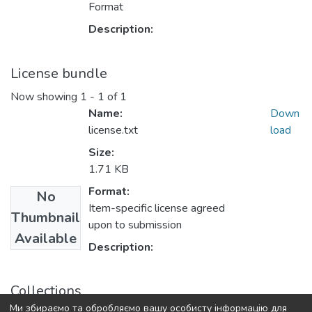
Format
Description:
License bundle
Now showing
1 - 1 of 1
Name:
Down
license.txt
load
Size:
1.71 KB
Format:
No
Item-specific license agreed
Thumbnail
upon to submission
Available
Description:
Collections
Ми збираємо та обробляємо вашу особисту інформацію для