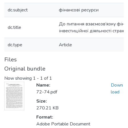
dc.subject
фінансові ресурси
До питання взаємозв’язку фінан
dc.title
інвестиційної діяльності страх
dc.type
Article
Files
Original bundle
Now showing
1 - 1 of 1
Name:
Down
72-74.pdf
load
Size:
270.21 KB
Format:
Adobe Portable Document