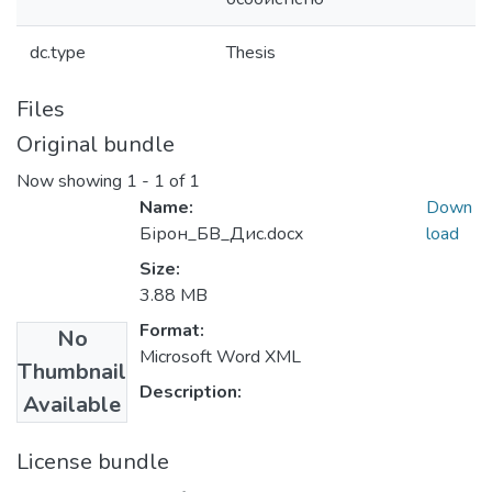
dc.type
Thesis
Files
Original bundle
Now showing
1 - 1 of 1
Name:
Down
Бірон_БВ_Дис.docx
load
Size:
3.88 MB
Format:
No
Microsoft Word XML
Thumbnail
Description:
Available
License bundle