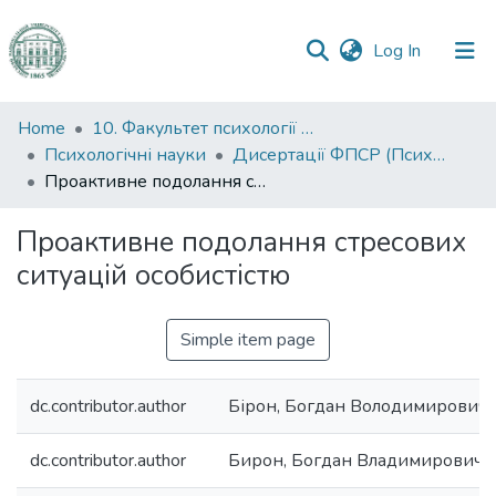
(current)
Log In
Communities
Home
10. Факультет психології та соціальної роботи
&
Психологічні науки
Дисертації ФПСР (Психологічні науки)
Collections
Проактивне подолання стресових ситуацій особистістю
All of DSpace
Проактивне подолання стресових
ситуацій особистістю
Statistics
Simple item page
dc.contributor.author
Бірон, Богдан Володимирович
dc.contributor.author
Бирон, Богдан Владимирович