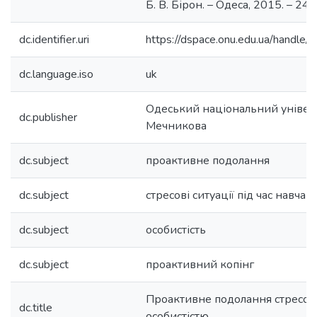
Б. В. Бірон. – Одеса, 2015. – 246 
dc.identifier.uri
https://dspace.onu.edu.ua/hand
dc.language.iso
uk
Одеський національний університ
dc.publisher
Мечникова
dc.subject
проактивне подолання
dc.subject
стресові ситуації під час навча
dc.subject
особистість
dc.subject
проактивний копінг
Проактивне подолання стресов
dc.title
особистістю