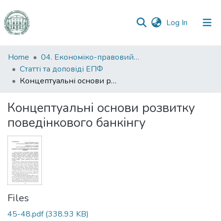
(current)
Log In
Communities
Home
04. Економіко-правовий факультет
&
Статті та доповіді ЕПФ
Collections
Концептуальні основи розвитку поведінкового банкінгу
All of DSpace
Концептуальні основи розвитку
поведінкового банкінгу
Statistics
Files
45-48.pdf
(338.93 KB)