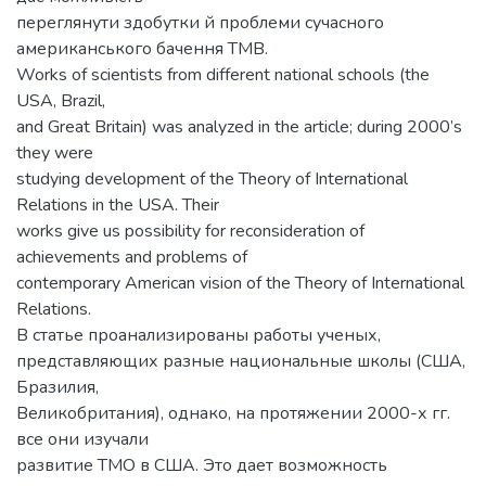
переглянути здобутки й проблеми сучасного
американського бачення ТМВ.
Works of scientists from different national schools (the
USA, Brazil,
and Great Britain) was analyzed in the article; during 2000’s
they were
studying development of the Theory of International
Relations in the USA. Their
works give us possibility for reconsideration of
achievements and problems of
contemporary American vision of the Theory of International
Relations.
В статье проанализированы работы ученых,
представляющих разные национальные школы (США,
Бразилия,
Великобритания), однако, на протяжении 2000-х гг.
все они изучали
развитие ТМО в США. Это дает возможность