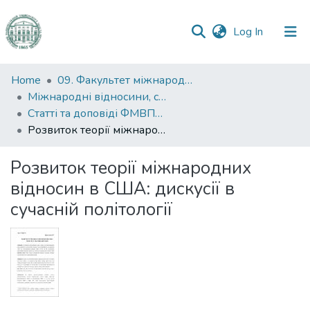
(current)
Log In
Communities
Home
09. Факультет міжнародних відносин, політології та соціології
&
Міжнародні відносини, суспільні комунікації та регіональні студії
Collections
Статті та доповіді ФМВПС (Міжнародні відносини, суспільні комунікації та регіональні студії)
Розвиток теорії міжнародних відносин в США: дискусії в сучасній політології
All of DSpace
Розвиток теорії міжнародних
Statistics
відносин в США: дискусії в
сучасній політології