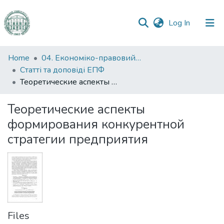
(current)
Log In
Communities
Home
04. Економіко-правовий факультет
&
Статті та доповіді ЕПФ
Collections
Теоретические аспекты формирования конкурентной стратегии предприятия
All of DSpace
Теоретические аспекты
формирования конкурентной
Statistics
стратегии предприятия
Files