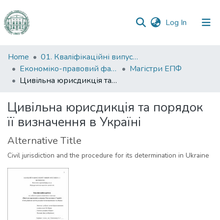
(current)
Log In
Communities
Home
01. Кваліфікаційні випускні роботи здобувачів вищої освіти
&
Економіко-правовий факультет
Магістри ЕПФ
Collections
Цивільна юрисдикція та порядок її визначення в Україні
All of DSpace
Цивільна юрисдикція та порядок
її визначення в Україні
Statistics
Alternative Title
Civil jurisdiction and the procedure for its determination in Ukraine