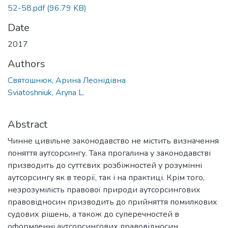
52-58.pdf
(96.79 KB)
Date
2017
Authors
Святошнюк, Арина Леонідівна
Sviatoshniuk, Aryna L.
Abstract
Чинне цивільне законодавство не містить визначення
поняття аутсорсингу. Така прогалина у законодавстві
призводить до суттєвих розбіжностей у розумінні
аутсорсингу як в теорії, так і на практиці. Крім того,
незрозумілість правової природи аутсорсингових
правовідносин призводить до прийняття помилкових
судових рішень, а також до суперечностей в
оформленні аутсорсингових правовідносин.