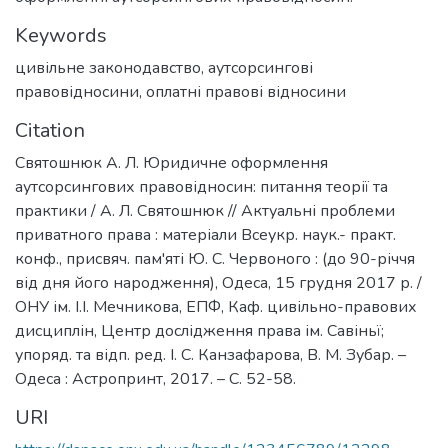
Keywords
цивільне законодавство
,
аутсорсингові
правовідносини
,
оплатні правові відносини
Citation
Святошнюк А. Л. Юридичне оформлення
аутсорсингових правовідносин: питання теорії та
практики / А. Л. Святошнюк // Актуальні проблеми
приватного права : матеріали Всеукр. наук.- практ.
конф., присвяч. пам'яті Ю. С. Червоного : (до 90-річчя
від дня його народження), Одеса, 15 грудня 2017 р. /
ОНУ ім. І.І. Мечникова, ЕПФ, Каф. цивільно-правових
дисциплін, Центр дослідження права ім. Савіньї;
упоряд. та відп. ред. І. С. Канзафарова, В. М. Зубар. –
Одеса : Астропринт, 2017. – С. 52-58.
URI