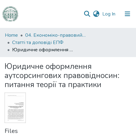
(current)
Log In
Communities
Home
04. Економіко-правовий факультет
&
Статті та доповіді ЕПФ
Collections
Юридичне оформлення аутсорсингових правовідносин: питання теорії та практики
All of DSpace
Юридичне оформлення
аутсорсингових правовідносин:
Statistics
питання теорії та практики
Files