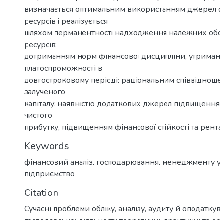
визначається оптимальним використанням джерел 
ресурсів і реалізується
шляхом перманентності надходження належних обс
ресурсів;
дотриманням норм фінансової дисципліни, утрима
платоспроможності в
довгостроковому періоді; раціональним співвідноше
залученого
капіталу; наявністю додаткових джерел підвищення 
чистого
прибутку, підвищенням фінансової стійкості та рент
Keywords
фінансовий аналіз
,
господарювання
,
менеджменту у
підприємство
Citation
Сучасні проблеми обліку, аналізу, аудиту й оподаткув