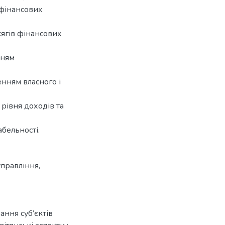
фінансових
ягів фінансових
нням
нням власного і
рівня доходів та
абельності.
правління
,
ання суб’єктів