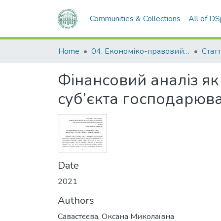
Communities & Collections
All of D
Home
04. Економіко-правовий факультет
Статт
Фінансовий аналіз як
суб’єкта господарюв
Date
2021
Authors
Савастєєва, Оксана Миколаївна