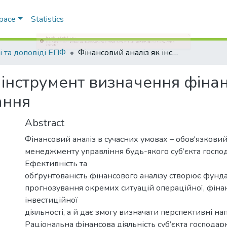
Space
Statistics
і та доповіді ЕПФ
Фінансовий аналіз як інструмент визначення фінансової стратегії суб’єкта господарювання
 інструмент визначення фінанс
ання
Abstract
Фінансовий аналіз в сучасних умовах – обов'язкови
менеджменту управління будь-якого суб’єкта госпо
Ефективність та
обґрунтованість фінансового аналізу створює фунд
прогнозування окремих ситуацій операційної, фінан
інвестиційної
діяльності, а й дає змогу визначати перспективні н
Раціональна фінансова діяльність суб’єкта господа