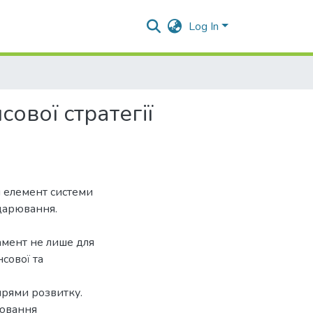
Log In
ової стратегії
й елемент системи
дарювання.
амент не лише для
сової та
апрями розвитку.
рювання