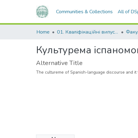
Communities & Collections
All of D
Home
01. Кваліфікаційні випускні роботи здобувачів вищої освіти
Культурема іспаномо
Alternative Title
The cultureme of Spanish-language discourse and it t