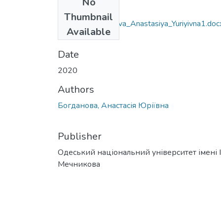
No
Files
Thumbnail
035.05_Bohdanova_Anastasiya_Yuriyivna1.doc
Available
(117.52 KB)
Date
2020
Authors
Богданова, Анастасія Юріївна
Publisher
Одеський національний університет імені І. 
Мечникова