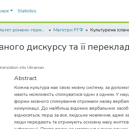
Space
Statistics
Факультет романо-германської філології
Магістри РГФ
вного дискурсу та її перекл
ranslation into Ukrainian
Abstract
Кожна культура має свою мовну систему, за допомогою
мають можливість спілкуватися один з одним. У науц
форми мовного спілкування отримали назву вербал
комунікації. До найбільш відомих вербальних засоб
відносяться, перш за все, людське мовлення, адже
люди передають та отримують основну масу життєв
інформації. Проте людське мовлення є лише одним 