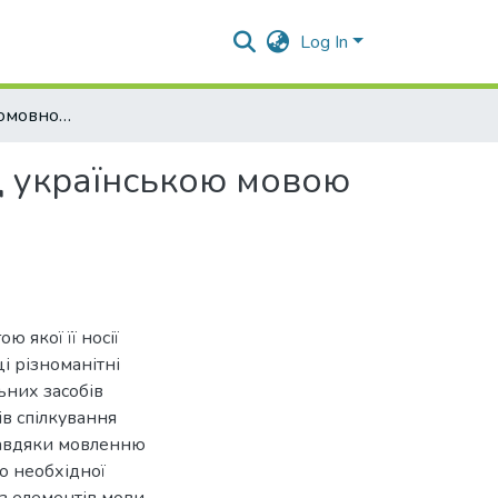
Log In
Культурема іспаномовного дискурсу та її переклад українською мовою
ад українською мовою
 якої її носії
і різноманітні
ьних засобів
ів спілкування
 завдяки мовленню
о необхідної
з елементів мови,