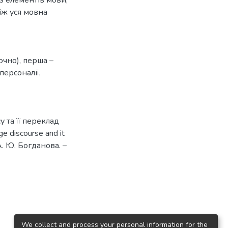
іж уся мовна
ючно), перша –
персоналії
,
 та її переклад
 discourse and it
 А. Ю. Богданова. –
We collect and process your personal information for the