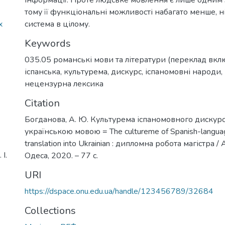
тому її функціональні можливості набагато менше, н
x
система в цілому.
Keywords
035.05 романські мови та літератури (переклад вкл
іспанська
,
культурема
,
дискурс
,
іспаномовні народи
,
нецензурна лексика
Citation
Богданова, А. Ю. Культурема іспаномовного дискурсу
українською мовою = The cultureme of Spanish-language
translation into Ukrainian : дипломна робота магістра /
І.
Одеса, 2020. – 77 с.
URI
https://dspace.onu.edu.ua/handle/123456789/32684
Collections