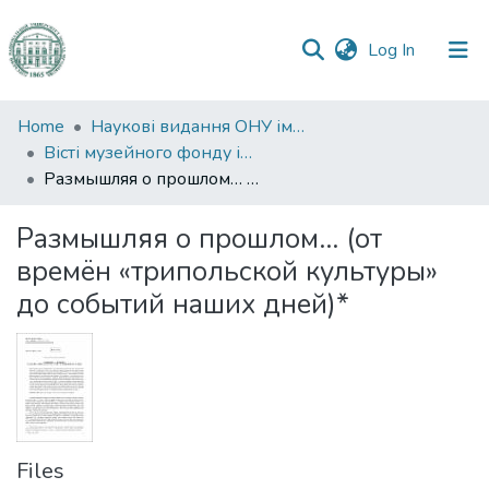
(current)
Log In
Communities
Home
Наукові видання ОНУ імені І. І. Мечникова
&
Вісті музейного фонду ім. О. О. Браунера
Collections
Размышляя о прошлом… (от времён «трипольской культуры» до событий наших дней)*
All of DSpace
Размышляя о прошлом… (от
времён «трипольской культуры»
Statistics
до событий наших дней)*
Files