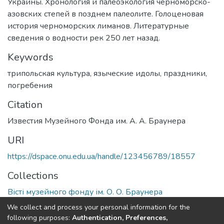
Украины. Хронология и палеоэкология черноморско-
азовских степей в позднем палеолите. Голоценовая
история черноморских лиманов. Литературные
сведения о водности рек 250 лет назад.
Keywords
трипольская культура
,
языческие идолы
,
праздники
,
погребения
Citation
Известия Музейного Фонда им. А. А. Браунера
URI
https://dspace.onu.edu.ua/handle/123456789/18557
Collections
Вісті музейного фонду ім. О. О. Браунера
We collect and process your personal information for the
Full item page
following purposes:
Authentication, Preferences,