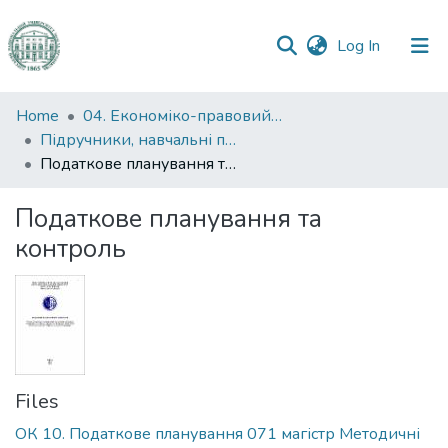
(current)
Log In
Communities
Home
04. Економіко-правовий факультет
&
Підручники, навчальні посібники та інші науково- та навчально-методичні праці ЕПФ
Collections
Податкове планування та контроль
All of DSpace
Податкове планування та
контроль
Statistics
Files
ОК 10. Податкове планування 071 магістр Методичні