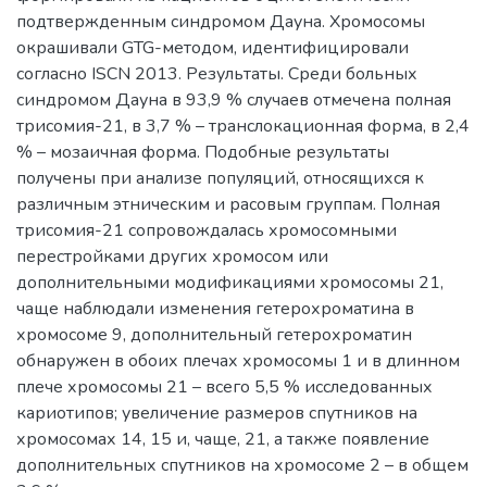
подтвержденным синдромом Дауна. Хромосомы
окрашивали GTG-методом, идентифицировали
согласно ISCN 2013. Результаты. Среди больных
синдромом Дауна в 93,9 % случаев отмечена полная
трисомия-21, в 3,7 % – транслокационная форма, в 2,4
% – мозаичная форма. Подобные результаты
получены при анализе популяций, относящихся к
различным этническим и расовым группам. Полная
трисомия-21 сопровождалась хромосомными
перестройками других хромосом или
дополнительными модификациями хромосомы 21,
чаще наблюдали изменения гетерохроматина в
хромосоме 9, дополнительный гетерохроматин
обнаружен в обоих плечах хромосомы 1 и в длинном
плече хромосомы 21 – всего 5,5 % исследованных
кариотипов; увеличение размеров спутников на
хромосомах 14, 15 и, чаще, 21, а также появление
дополнительных спутников на хромосоме 2 – в общем