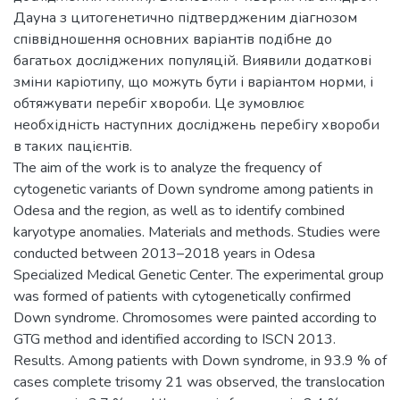
Дауна з цитогенетично підтвердженим діагнозом
співвідношення основних варіантів подібне до
багатьох досліджених популяцій. Виявили додаткові
зміни каріотипу, що можуть бути і варіантом норми, і
обтяжувати перебіг хвороби. Це зумовлює
необхідність наступних досліджень перебігу хвороби
в таких пацієнтів.
The aim of the work is to analyze the frequency of
cytogenetic variants of Down syndrome among patients in
Odesa and the region, as well as to identify combined
karyotype anomalies. Materials and methods. Studies were
conducted between 2013–2018 years in Odesa
Specialized Medical Genetic Center. The experimental group
was formed of patients with cytogenetically confirmed
Down syndrome. Chromosomes were painted according to
GTG method and identified according to ISCN 2013.
Results. Among patients with Down syndrome, in 93.9 % of
cases complete trisomy 21 was observed, the translocation