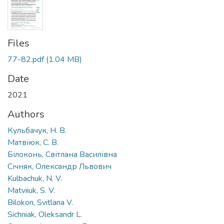
Files
77-82.pdf
(1.04 MB)
Date
2021
Authors
Кульбачук, Н. В.
Матвіюк, С. В.
Білоконь, Світлана Василівна
Січняк, Олександр Львович
Kulbachuk, N. V.
Matviiuk, S. V.
Bilokon, Svitlana V.
Sichniak, Oleksandr L.