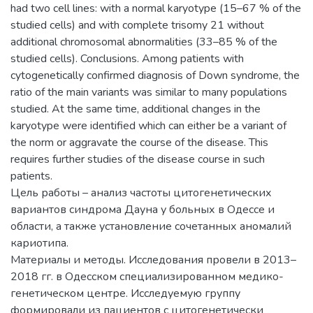
had two cell lines: with a normal karyotype (15–67 % of the
studied cells) and with complete trisomy 21 without
additional chromosomal abnormalities (33–85 % of the
studied cells). Conclusions. Among patients with
cytogenetically confirmed diagnosis of Down syndrome, the
ratio of the main variants was similar to many populations
studied. At the same time, additional changes in the
karyotype were identified which can either be a variant of
the norm or aggravate the course of the disease. This
requires further studies of the disease course in such
patients.
Цель работы – анализ частоты цитогенетических
вариантов синдрома Дауна у больных в Одессе и
области, а также установление сочетанных аномалий
кариотипа.
Материалы и методы. Исследования провели в 2013–
2018 гг. в Одесском cпециализированном медико-
генетическом центре. Исследуемую группу
формировали из пациентов с цитогенетически