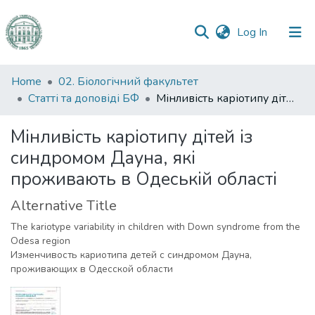
(current)
Log In
Communities
Home
02. Біологічний факультет
&
Статті та доповіді БФ
Мінливість каріотипу дітей із синдромом Дауна, які проживають в Одеській області
Collections
Мінливість каріотипу дітей із
All of DSpace
синдромом Дауна, які
проживають в Одеській області
Statistics
Alternative Title
The kariotype variability in children with Down syndrome from the
Odesa region
Изменчивость кариотипа детей с синдромом Дауна,
проживающих в Одесской области