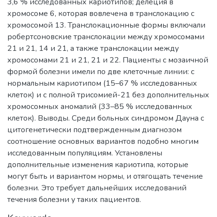
3,6 % исследованных кариотипов; делеция в
хромосоме 6, которая вовлечена в транслокацию с
хромосомой 13. Транслокационные формы включали
робертсоновские транслокации между хромосомами
21 и 21, 14 и 21, а также транслокации между
хромосомами 21 и 21, 21 и 22. Пациенты с мозаичной
формой болезни имели по две клеточные линии: с
нормальным кариотипом (15–67 % исследованных
клеток) и с полной трисомией-21 без дополнительных
хромосомных аномалий (33–85 % исследованных
клеток). Выводы. Среди больных синдромом Дауна с
цитогенетически подтвержденным диагнозом
соотношение основных вариантов подобно многим
исследованным популяциям. Установлены
дополнительные изменения кариотипа, которые
могут быть и вариантом нормы, и отягощать течение
болезни. Это требует дальнейших исследований
течения болезни у таких пациентов.