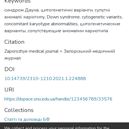
Keywords
синдром Дауна
,
цитогенетичні варіанти
,
супутні
аномалії каріотипу
,
Down syndrome
,
cytogenetic variants
,
concomitant karyotype abnormalities
,
цитогенетические
варианты
,
сопутствующие аномалии кариотипа
Citation
Zaporozhye medical journal = Запорізький медичний
журнал
DOI
10.14739/2310-1210.2021.1.224888
URI
https://dspace.onu.edu.ua/handle/123456789/33576
Collections
Статті та доповіді БФ
We collect and process your personal information for the