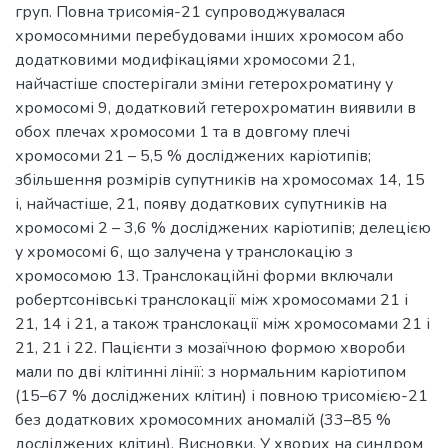
груп. Повна трисомія-21 супроводжувалася
хромосомними перебудовами інших хромосом або
додатковими модифікаціями хромосоми 21,
найчастіше спостерігали зміни гетерохроматину у
хромосомі 9, додатковий гетерохроматин виявили в
обох плечах хромосоми 1 та в довгому плечі
хромосоми 21 – 5,5 % досліджених каріотипів;
збільшення розмірів супутників на хромосомах 14, 15
і, найчастіше, 21, появу додаткових супутників на
хромосомі 2 – 3,6 % досліджених каріотипів; делецією
у хромосомі 6, що залучена у транслокацію з
хромосомою 13. Транслокаційні форми включали
робертсонівські транслокації між хромосомами 21 і
21, 14 і 21, а також транслокації між хромосомами 21 і
21, 21 і 22. Пацієнти з мозаїчною формою хвороби
мали по дві клітинні лінії: з нормальним каріотипом
(15–67 % досліджених клітин) і повною трисомією-21
без додаткових хромосомних аномалій (33–85 %
досліджених клітин). Висновки. У хворих на синдром