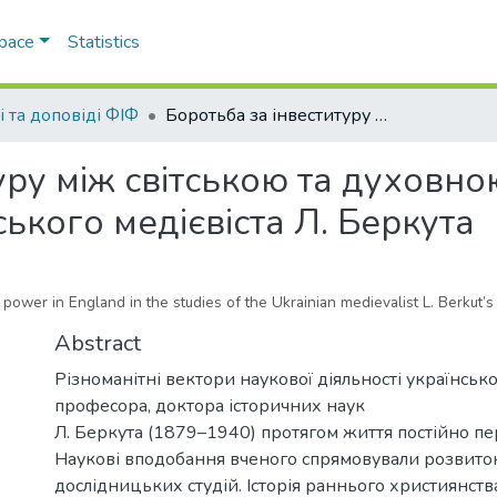
Space
Statistics
і та доповіді ФІФ
Боротьба за інвеституру між світською та духовною владою в Англії в дослідженнях українського медієвіста Л. Беркута
уру між світською та духовно
ького медієвіста Л. Беркута
 power in England in the studies of the Ukrainian medievalist L. Berkut’s
Abstract
Різноманітні вектори наукової діяльності українсько
професора, доктора історичних наук
Л. Беркута (1879–1940) протягом життя постійно пе
Наукові вподобання вченого спрямовували розвито
дослідницьких студій. Історія раннього християнства