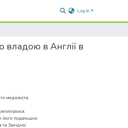
Log In
ю владою в Англії в
го медієвіста,
репліталися.
к його подальших
 та Західної