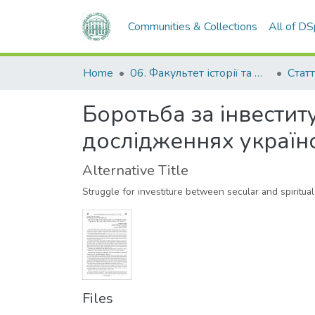
Communities & Collections
All of D
Home
06. Факультет історії та філософії
Статт
Боротьба за інвестит
дослідженнях українс
Alternative Title
Struggle for investiture between secular and spiritual
Files