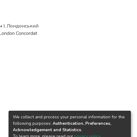
 І
,
Лондонський
London Concordat
We collect and process your personal information for the
following purposes:
Authentication, Preferences,
Acknowledgement and Statistics
.
To learn more, please read our
privacy policy
.