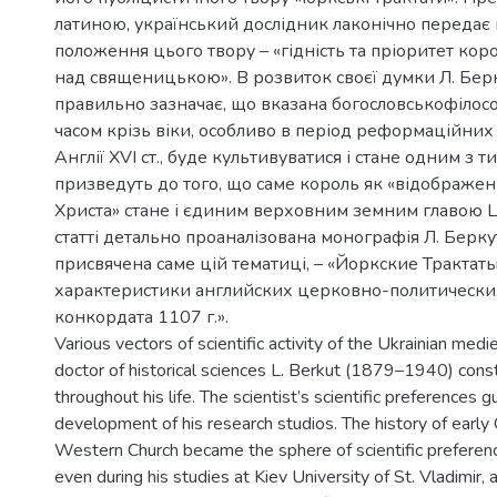
латиною, український дослідник лаконічно передає
положення цього твору – «гідність та пріоритет кор
над священицькою». В розвиток своєї думки Л. Бер
правильно зазначає, що вказана богословськофілосо
часом крізь віки, особливо в період реформаційних
Англії XVI ст., буде культивуватися і стане одним з ти
призведуть до того, що саме король як «відображен
Христа» стане і єдиним верховним земним главою Ц
статті детально проаналізована монографія Л. Беркут
присвячена саме цій тематиці, – «Йоркские Трактат
характеристики английских церковно-политически
конкордата 1107 г.».
Various vectors of scientific activity of the Ukrainian medi
doctor of historical sciences L. Berkut (1879–1940) cons
throughout his life. The scientist’s scientific preferences g
development of his research studios. The history of early 
Western Church became the sphere of scientific preferenc
even during his studies at Kiev University of St. Vladimir, 