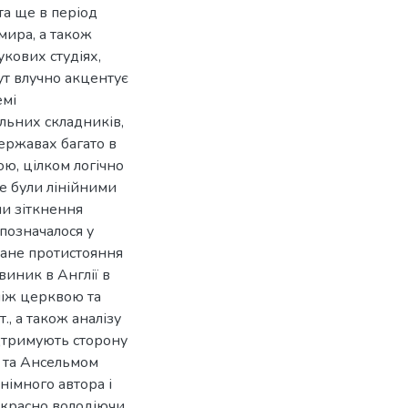
а ще в період
мира, а також
укових студіях,
ут влучно акцентує
емі
альних складників,
ержавах багато в
ю, цілком логічно
е були лінійними
чи зіткнення
 позначалося у
азане протистояння
виник в Англії в
між церквою та
., а також аналізу
ідтримують сторону
м та Ансельмом
німного автора і
рекрасно володіючи