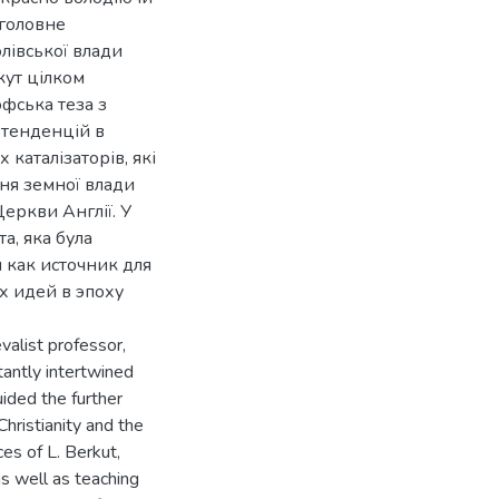
 головне
олівської влади
кут цілком
фська теза з
 тенденцій в
х каталізаторів, які
ня земної влади
еркви Англії. У
а, яка була
ы как источник для
х идей в эпоху
evalist professor,
tantly intertwined
uided the further
Christianity and the
es of L. Berkut,
as well as teaching