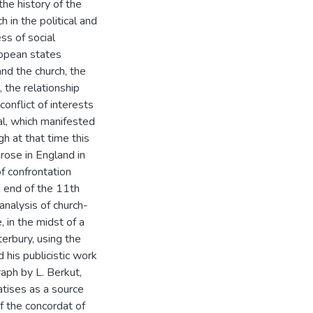
the history of the
 in the political and
ss of social
ropean states
nd the church, the
 the relationship
conflict of interests
al, which manifested
gh at that time this
rose in England in
f confrontation
 end of the 11th
analysis of church-
, in the midst of a
rbury, using the
 his publicistic work
aph by L. Berkut,
atises as a source
of the concordat of