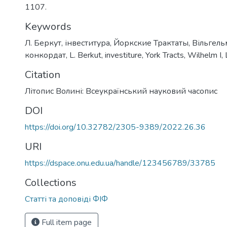
1107.
Keywords
Л. Беркут
,
інвеститура
,
Йоркские Трактаты
,
Вільгельм
конкордат
,
L. Berkut
,
investiture
,
York Tracts
,
Wilhelm I
,
Citation
Літопис Волині: Всеукраїнський науковий часопис
DOI
https://doi.org/10.32782/2305-9389/2022.26.36
URI
https://dspace.onu.edu.ua/handle/123456789/33785
Collections
Статті та доповіді ФІФ
Full item page