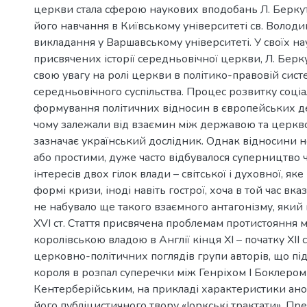
церкви стала сферою наукових вподобань Л. Беркут
його навчання в Київському університеті св. Володи
викладання у Варшавському університеті. У своїх на
присвячених історії середньовічної церкви, Л. Берк
свою увагу на ролі церкви в політико-правовій сист
середньовічного суспільства. Процес розвитку соці
формування політичних відносин в європейських д
чому залежали від взаємин між державою та церкво
зазначає український дослідник. Однак відносини н
або простими, дуже часто відбувалося суперництво 
інтересів двох гілок влади – світської і духовної, яке
формі кризи, іноді навіть гострої, хоча в той час вк
не набувало ще такого взаємного антагонізму, який 
XVI ст. Стаття присвячена проблемам протистояння 
королівською владою в Англії кінця ХІ – початку ХІІ ст
церковно-політичних поглядів групи авторів, що п
короля в розпал суперечки між Генріхом І Боклеро
Кентерберійським, на прикладі характеристики ано
його публіцистичного твору «Іоркські трактати». П