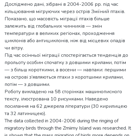
Досліджено дані, зібрані в 2004-2006 рр. під час
кільцювання мігруючих через острів Зміїний птахів.
Показано, що масовість міграції птахів більше
залежить від глобальних чинників — змін
температури в великих регіонах, проходження
циклонів або антициклонів, ніж від місцевих опадів
чи вітру.
Під час осінньої міграції спостерігається тенденція до
прольоту особин спочатку з довшими крилами, потім
— з більш короткими, а восени — навпаки: першими
на острові з’являються птахи з коротшими крилами,
потім — з довшими.
Роботу викладено на 58 сторінках машинописного
тексту, ілюстрована 10 рисунками. Наведено
посилання на 62 джерела літератури (30 кирилицею
та 32 латиницею).
The data collected in 2004-2006 during the ringing of
migratory birds through the Zmiimy Island was researched. It
is shown that the mass migration of birds more depends on