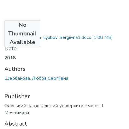
No
Files
Thumbnail
091_Scherbakova_Lyubov_Sergiivna1.docx
(1.08 MB)
Available
Date
2018
Authors
Щербакова, Любов Сергіївна
Publisher
Одеський національний університет імені І. І.
Мечникова
Abstract