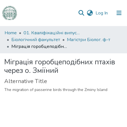
(current)
Log In
Communities
Home
01. Кваліфікаційні випускні роботи здобувачів вищої освіти
&
Біологічний факультет
Магістри Біолог. ф-т
Collections
Міграція горобцеподібних птахів через о. Зміїний
All of DSpace
Міграція горобцеподібних птахів
через о. Зміїний
Statistics
Alternative Title
The migration of passerine birds through the Zmiiny Island