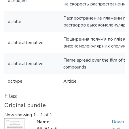
dc.subject
на скорость распространения
Распространение пламени по
dc.title
растворов высокомолекуляр
Поширення полум’я по плівка
dc.title.alternative
високомолекулярних сполук
Flame spread over the film of th
dc.title.alternative
compounds
dc.type
Article
Files
Original bundle
Now showing
1 - 1 of 1
Name:
Down
86-91.pdf
load