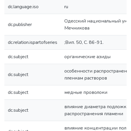
dc.language.iso
ru
Одесский национальный униве
dc.publisher
Мечникова
dc.relation.ispartofseries
;Вип. 50, С. 86-91.
dc.subject
органические азиды
особенности распространения
dc.subject
пленкам растворов
dc.subject
медные проволоки
влияние диаметра подложки 
dc.subject
распространения пламени
влияние концентрации полим