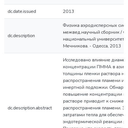
dc.date.issued
2013
Физика аэродисперсных сист
межвед.научный сборник / О
dc.description
национальный университет и
Мечникова. - Одесса, 2013
Исследовано влияние диамет
концентрации ПММА в азидо
толщины пленки раствора на 
распространения пламени и 
инертной подложки. Обнаруж
повышение концентрации по
растворе приводит к снижен
dc.description.abstract
распространения пламени. Это
затратами тепла для обеспеч
эндотермической реакции р