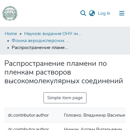
(current)
Log In
Communities
Home
Наукові видання ОНУ імені І. І. Мечникова
&
Фізика аеродисперсних систем
Collections
Распространение пламени по пленкам растворов высокомолекулярных соединений
All of DSpace
Распространение пламени по
пленкам растворов
Statistics
высокомолекулярных соединений
Simple item page
dc.contributor.author
Головко, Владимир Васильев
dc.contributor.author
Нимич, Артем Витальевич