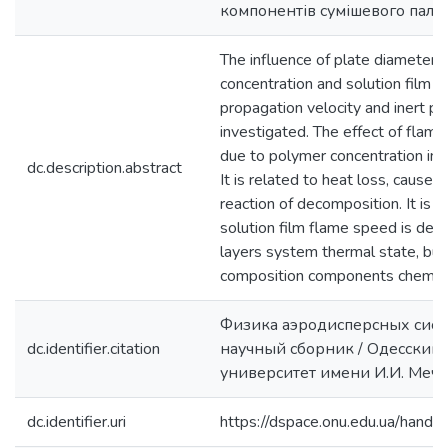
компонентів сумішевого пали
The influence of plate diameter
concentration and solution film t
propagation velocity and inert pl
investigated. The effect of flame
due to polymer concentration inc
dc.description.abstract
It is related to heat loss, cause
reaction of decomposition. It is 
solution film flame speed is det
layers system thermal state, but 
composition components chemical 
Физика аэродисперсных сист
dc.identifier.citation
научный сборник / Одесский
университет имени И.И. Меч
dc.identifier.uri
https://dspace.onu.edu.ua/han