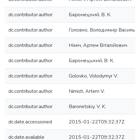
dc.contributor.author
Баронецкий, В. К.
dc.contributor.author
Головко, Володимир Васильо
dc.contributor.author
Німіч, Артем Віталійович
dc.contributor.author
Баронецький, В. К.
dc.contributor.author
Golovko, Volodymyr V.
dc.contributor.author
Nimich, Artem V.
dc.contributor.author
Baronetskiy, V. K.
dc.date.accessioned
2015-01-22T09:32:37Z
dc.date.available
2015-01-22T09:32:37Z