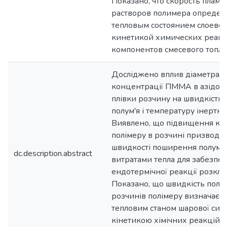
Показано, что скорость плам
растворов полимера определя
тепловым состоянием слоевой
кинетикой химических реак
компонентов смесевого топли
Досліджено вплив діаметра п
концентрації ПММА в азідоет
плівки розчину на швидкість
полум'я і температуру інертно
Виявлено, що підвищення ко
полімеру в розчині призводи
швидкості поширення полум'я.
dc.description.abstract
витратами тепла для забезпе
ендотермічної реакції розк
Показано, що швидкість полум
розчинів полімеру визначаєть
тепловим станом шарової систе
кінетикою хімічних реакцій 