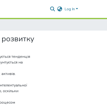
Log In
і розвитку
ується тенденція
рунтується на
 активів.
інтелектуальної
ю, оскільки
 процесом