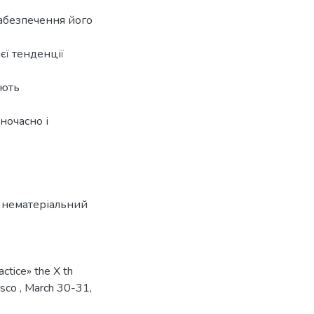
забезпечення його
єї тенденції
ають
ночасно і
,
нематеріальний
actice» the X th
cisco , March 30-31,