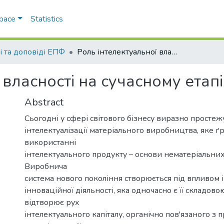
Space
Statistics
і та доповіді ЕПФ
Роль інтелектуальної власності на сучасному етапі розвитку
 власності на сучасному етап
Abstract
Сьогодні у сфері світового бізнесу виразно простеж
інтелектуалізації матеріального виробництва, яке ґ
використанні
інтелектуального продукту – основи нематеріальних
Виробнича
система нового покоління створюється під впливом 
інноваційної діяльності, яка одночасно є її складово
відтворює рух
інтелектуального капіталу, органічно пов'язаного з