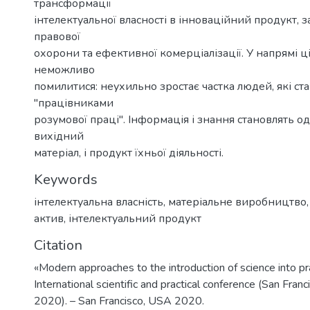
трансформації
інтелектуальної власності в інноваційний продукт, 
правової
охорони та ефективної комерціалізації. У напрямі ці
неможливо
помилитися: неухильно зростає частка людей, які ст
"працівниками
розумової праці". Інформація і знання становлять од
вихідний
матеріал, і продукт їхньої діяльності.
Keywords
інтелектуальна власність
,
матеріальне виробництво
актив
,
інтелектуальний продукт
Citation
«Modern approaches to the introduction of science into pr
International scientific and practical conference (San Fran
2020). – San Francisco, USA 2020.