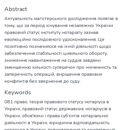
Abstract
Актуальність магістерського дослідження полягає в
тому, що за період існування незалежної України
правовий статус інституту нотаріату зазнав
еволюційно послідовного удосконалення. Це
позитивно позначилося на їхній діяльності щодо
забезпечення стабільності цивільного обороту,
зниження навантаження на суддів завдяки
зменшенню кількості суперечок про нікчемність та
заперечність операцій, вирішення правових
конфліктів без звернення до суду.
Keywords
081 право
,
теорія правового статусу нотаріуса в
Україні
,
правовий статус державних нотаріусів в
Україні
,
обов'язки і права суб’єктів нотаріальної
діяльності в Україні
,
юридична відповідальність
нотаріуса в Україні
,
повноваження та компетенція