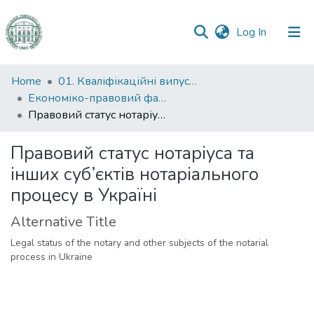
(current)
Log In
Communities
Home
01. Кваліфікаційні випускні роботи здобувачів вищої освіти
&
Економіко-правовий факультет
Collections
Правовий статус нотаріуса та інших суб’єктів нотаріального процесу в Україні
All of DSpace
Правовий статус нотаріуса та
інших суб’єктів нотаріального
Statistics
процесу в Україні
Alternative Title
Legal status of the notary and other subjects of the notarial
process in Ukraine