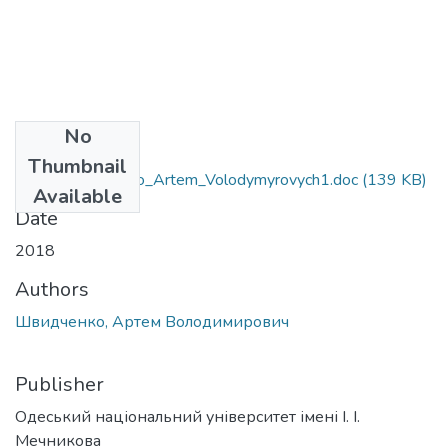
No
Files
Thumbnail
081_Shvydchenko_Artem_Volodymyrovych1.doc
(139 KB)
Available
Date
2018
Authors
Швидченко, Артем Володимирович
Publisher
Одеський національний університет імені І. І.
Мечникова