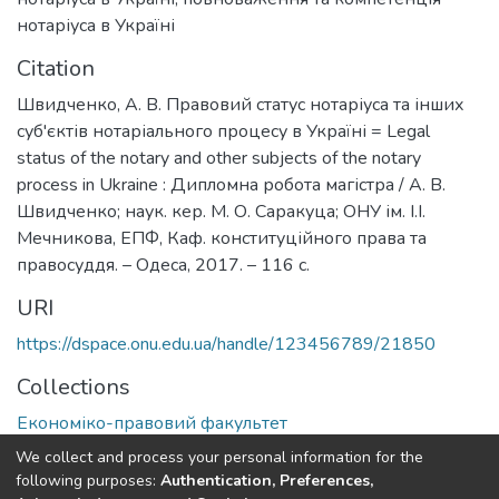
нотаріуса в Україні
Citation
Швидченко, А. В. Правовий статус нотаріуса та інших
суб'єктів нотаріального процесу в Україні = Legal
status of the notary and other subjects of the notary
process in Ukraine : Дипломна робота магістра / А. В.
Швидченко; наук. кер. М. О. Саракуца; ОНУ ім. І.І.
Мечникова, ЕПФ, Каф. конституційного права та
правосуддя. – Одеса, 2017. – 116 с.
URI
https://dspace.onu.edu.ua/handle/123456789/21850
Collections
Економіко-правовий факультет
We collect and process your personal information for the
Full item page
following purposes:
Authentication, Preferences,