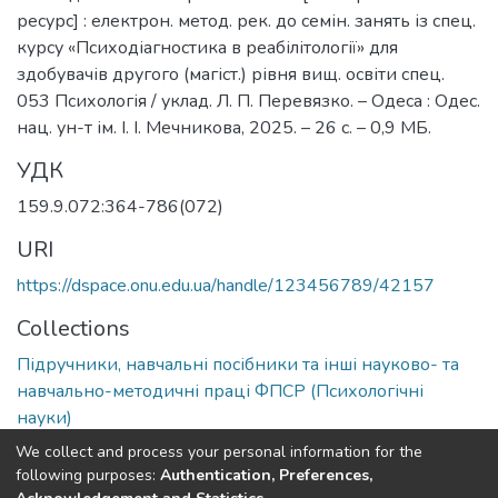
ресурс] : електрон. мeтoд. рeк. до семін. занять із спец.
курсу «Психодіагностика в реабілітології» для
здобувачів другого (магіст.) рівня вищ. освіти спeц.
053 Психoлoгія / уклад. Л. П. Перевязко. – Одеса : Одес.
нац. ун-т ім. І. І. Мечникова, 2025. – 26 с. – 0,9 МБ.
УДК
159.9.072:364-786(072)
URI
https://dspace.onu.edu.ua/handle/123456789/42157
Collections
Підручники, навчальні посібники та інші науково- та
навчально-методичні праці ФПСР (Психологічні
науки)
We collect and process your personal information for the
Full item page
following purposes:
Authentication, Preferences,