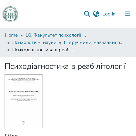
(current)
Log In
Communities
Home
10. Факультет психології та соціальної роботи
&
Психологічні науки
Підручники, навчальні посібники та інші науково- та навчально-методичні праці ФПСР (Психологічні науки)
Collections
Психодіагностика в реабілітології
All of DSpace
Психодіагностика в реабілітології
Statistics