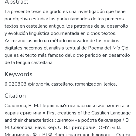
Abstract
La presente tesis de grado es una investigación que tiene
por objetivo estudiar las particularidades de los primeros
textos en castellano antiguo, los patrones de su desarrollo
y evolución lingüística documentada en dichos textos.
Asimismo, usando un método innovador de los medios
digitales hacemos el análisis textual de Poema del Mío Çid
que es el texto más famoso del dicho periodo en desarrollo
de la lengua castellana.
Keywords
6.020303 філологія
,
castellano
,
romanización
,
lexical
Citation
Солопова, В. М. Перші пам'ятки кастильської мови та їх
характеристика = First creations of the Castilian Language
and their characteristics : дипломна робота бакалавра / В.
М. Солопова; наук. кер. О. В. Григорович; ОНУ ім. І.І.
Мечникова, Ф-т РГФ, Каф. іспанської філології. – Одеса,