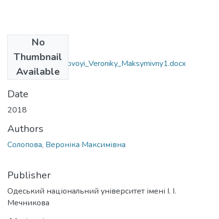
No
Files
Thumbnail
6.020303_Solopovoyi_Veroniky_Maksymivny1.docx
Available
(613.04 KB)
Date
2018
Authors
Солопова, Вероніка Максимівна
Publisher
Одеський національний університет імені І. І.
Мечникова