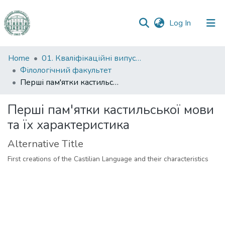
(current)
Log In
Communities
Home
01. Кваліфікаційні випускні роботи здобувачів вищої освіти
&
Філологічний факультет
Collections
Перші пам'ятки кастильської мови та їх характеристика
All of DSpace
Перші пам'ятки кастильської мови
та їх характеристика
Statistics
Alternative Title
First creations of the Castilian Language and their characteristics