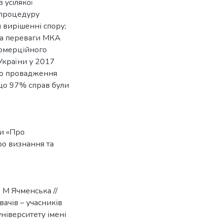
 усілякої
 процедуру
 вирішенні спору;
 та переваги МКА
комерційного
України у 2017
м до провадження
 що 97% справ були
и «Про
ро визнання та
. М Ячменська //
вачів – учасників
ніверситету імені