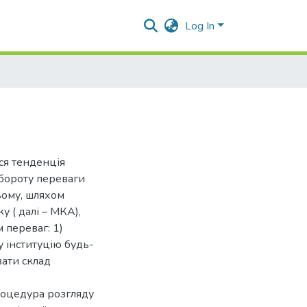
Log In
ся тенденція
бороту переваги
ьому, шляхом
 ( далі – МКА),
 переваг: 1)
 інституцію будь-
вати склад
процедура розгляду