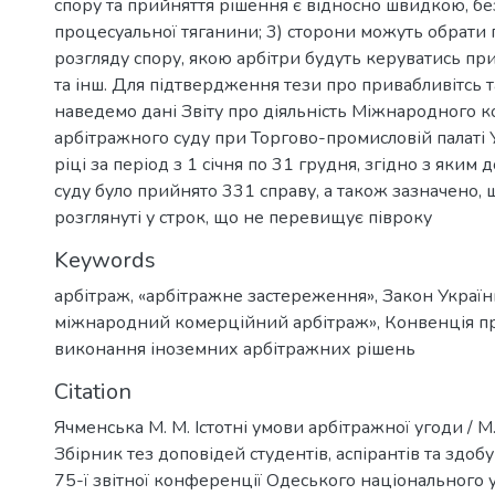
спору та прийняття рішення є відносно швидкою, без
процесуальної тяганини; 3) сторони можуть обрати
розгляду спору, якою арбітри будуть керуватись при
та інш. Для підтвердження тези про привабливітсь
наведемо дані Звіту про діяльність Міжнародного 
арбітражного суду при Торгово-промисловій палаті 
ріці за період з 1 січня по 31 грудня, згідно з яки
суду було прийнято 331 справу, а також зазначено,
розглянуті у строк, що не перевищує півроку
Keywords
арбітраж
,
«арбітражне застереження»
,
Закон Україн
міжнародний комерційний арбітраж»
,
Конвенція п
виконання іноземних арбітражних рішень
Citation
Ячменська М. М. Істотні умови арбітражної угоди / М
Збірник тез доповідей студентів, аспірантів та здобу
75-ї звітної конференції Одеського національного у