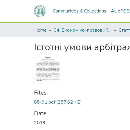
Communities & Collections
All of D
Home
04. Економіко-правовий факультет
Статт
Істотні умови арбітр
Files
88-91.pdf
(287.62 KB)
Date
2019