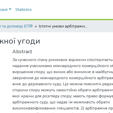
Space
Statistics
і та доповіді ЕПФ
Істотні умови арбітражної угоди
ажної угоди
Abstract
За сучасного стану ринкових відносин спостерігаєть
надання учасниками міжнародного комерційного о
вирішення спору, що виник або виникне в майбутн
звернення до міжнародного комерційного арбітражу
аніж до державного суду. Це можна пояснити рядом
сторони спору можуть самостійно обрати арбітражну
якої країни для розгляду спору; мають право форму
арбітражного суду, що надає їм можливість обрати
висококваліфікованих спеціалістів; 2) арбітражна 