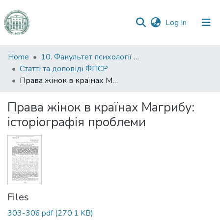
(current)
Log In
Communities
Home
10. Факультет психології та соціальної роботи
&
Статті та доповіді ФПСР
Collections
Права жінок в країнах Магрибу: історіографія проблеми
All of DSpace
Права жінок в країнах Магрибу:
історіографія проблеми
Statistics
Files
303-306.pdf
(270.1 KB)