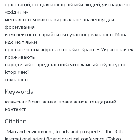
орієнтацій, і соціальної практики людей, які наділені
«східним»
менталітетом мають вирішальне значення для
формування
комплексного сприйняття сучасної реальності. Мова
йде не тільки
про населення афро-азіатських країн. В Україні також
проживають
народи, які є представниками ісламської культурної
історичної
спільності.
Keywords
ісламський світ
,
жінка
,
права жінок
,
гендерний
контекст
Citation
“Man and environment, trends and prospects”: the 3 th
International scientific and practical conference (Tokyo,