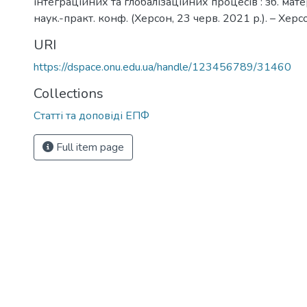
інтеграційних та глобалізаційних процесів : зб. матер
наук.-практ. конф. (Херсон, 23 черв. 2021 р.). – Херс
URI
https://dspace.onu.edu.ua/handle/123456789/31460
Collections
Статті та доповіді ЕПФ
Full item page