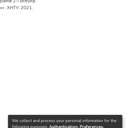
іалів 2-ї Всеукр.
он : ХНТУ, 2021.
We collect and process your personal information for the
following purposes:
Authentication, Preferences,