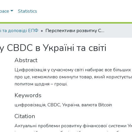
Space
Statistics
і та доповіді ЕПФ
Перспективи розвитку CBDC в Україні та світі
CBDC в Україні та світі
Abstract
Цифровізація у сучасному світі набирає все більших
про це, неможливо оминути товар, який користуєть
попитом щодня – гроші.
Keywords
цифровізація
,
CBDC
,
Україна
,
валюта Bitcoin
Citation
Актуальні проблеми розвитку фінансової системи У