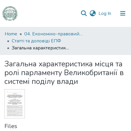
(current)
Log In
Communities
Home
04. Економіко-правовий факультет
&
Статті та доповіді ЕПФ
Collections
Загальна характеристика мiсця та ролi парламенту Великобританiї в системi подiлу влади
All of DSpace
Загальна характеристика мiсця та
ролi парламенту Великобританiї в
Statistics
системi подiлу влади
Files