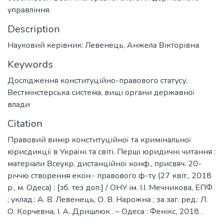
управління.
Description
Науковий керівник: Левенець, Анжела Вікторівна
Keywords
Дослідження конституційно-правового статусу
,
Вестмінстерська система
,
вищі органи державної
влади
Citation
Правовий вимір конституційної та кримінальної
юрисдикції в Україні та світі. Перші юридичні читання :
матеріали Всеукр. дистанційної конф., присвяч. 20-
річчю створення екон.- правового ф-ту (27 квіт., 2018
р., м. Одеса) : [зб. тез доп.] / ОНУ ім. І.І. Мечникова, ЕПФ
; уклад.: А. В. Левенець, О. В. Нарожна ; за заг. ред.: Л.
О. Корчевна, І. А. Дришлюк . – Одеса : Фенікс, 2018 .