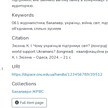
аудиторією.
Keywords
061 журналістика
,
бакалавр
,
українці
,
війна
,
світ
,
під
об’єднання
,
спільні зусилля
Citation
Зюзіна, К. І. Чому українців підтримує світ? (лонгрід
world support Ukrainians? (longread) : кваліфікаційна 
К. І. Зюзіна. – Одеса, 2024. – 21 с.
URI
І.
https://dspace.onu.edu.ua/handle/123456789/39512
Collections
Бакалаври ЖРВС
Full item page