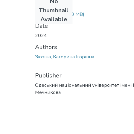
No
Files
Thumbnail
Зюзіна.docx
(4.73 MB)
Available
Date
2024
Authors
Зюзіна, Катерина Ігорівна
Publisher
Одеський національний університет імені І. 
Мечникова