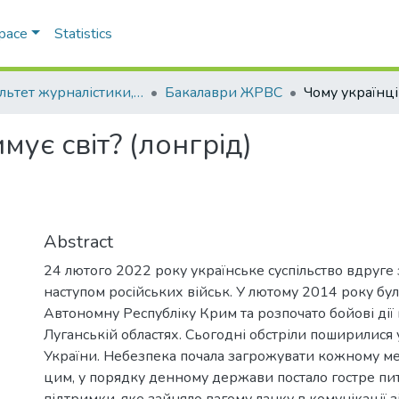
Space
Statistics
Факультет журналістики, реклами та видавничої справи
Бакалаври ЖРВС
мує світ? (лонгрід)
Abstract
24 лютого 2022 року українське суспільство вдруге 
наступом російських військ. У лютому 2014 року бу
Автономну Республіку Крим та розпочато бойові дії
Луганській областях. Сьогодні обстріли поширилися 
України. Небезпека почала загрожувати кожному м
цим, у порядку денному держави постало гостре пит
підтримки, яке зайняло вагому ланку в комунікації 