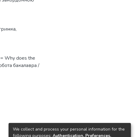
тримка
,
) = Why does the
робота бакалавра /
We collect and process your personal information for the
following purposes:
Authentication, Preferences,