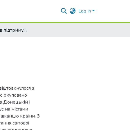
Log In
Чому українців підтримує світ? (лонгрід)
зіштовхнулося з
ло окуповано
 в Донецькій і
усіма містами
ешканцю країни. З
ання світової
зі закордонною