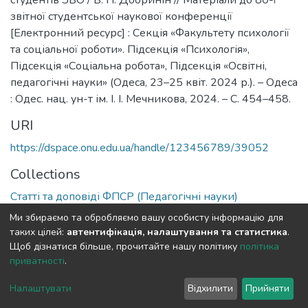
студентів ЗВО / В. П. Добринін // Матеріали до 80-ї
звітної студентської наукової конференції
[Електронний ресурс] : Секція «Факультету психології
та соціальної роботи». Підсекція «Психологія»,
Підсекція «Соціальна робота», Підсекція «Освітні,
педагогічні науки» (Одеса, 23–25 квіт. 2024 р.). – Одеса
: Одес. нац. ун-т ім. І. І. Мечникова, 2024. – С. 454–458.
URI
https://dspace.onu.edu.ua/handle/123456789/39052
Collections
Статті та доповіді ФПСР (Педагогічні науки)
Ми збираємо та обробляємо вашу особисту інформацію для
Full item page
таких цілей:
автентифікація, налаштування та статистика
.
Щоб дізнатися більше, прочитайте нашу політику
політика
приватності
.
DSpace software
copyright © 2009-2026
LYRASIS
Cookie
Privacy
End User
Send
Налаштувати
Відхилити
Прийняти
settings
policy
Agreement
Feedback