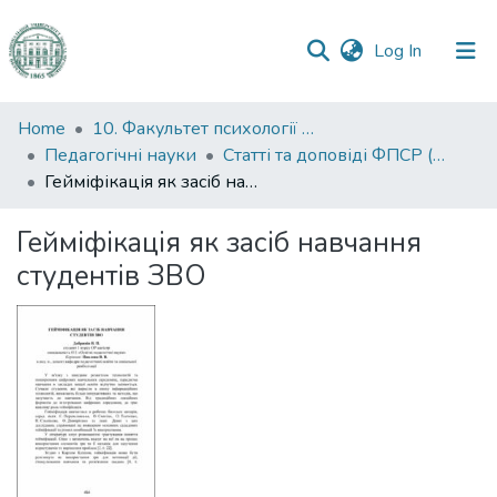
(current)
Log In
Communities
Home
10. Факультет психології та соціальної роботи
&
Педагогічні науки
Статті та доповіді ФПСР (Педагогічні науки)
Collections
Гейміфікація як засіб навчання студентів ЗВО
All of DSpace
Гейміфікація як засіб навчання
студентів ЗВО
Statistics