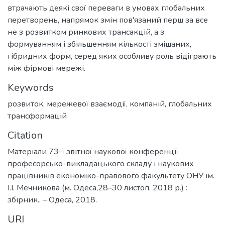
втрачають деякі свої переваги в умовах глобальних
перетворень, напрямок змін пов'язаний перш за все
не з розвитком ринкових трансакцій, а з
формуванням і збільшенням кількості змішаних,
гібридних форм, серед яких особливу роль відіграють
між фірмові мережі.
Keywords
розвиток
,
мережевої взаємодії
,
компаній
,
глобальних
трансформацій
Citation
Матеріали 73-ї звітної наукової конференції
професорсько-викладацького складу і наукових
працівників економіко-правового факультету ОНУ ім.
І.І. Мечникова (м. Одеса,28–30 листоп. 2018 р.) :
збірник.. – Одеса, 2018.
URI