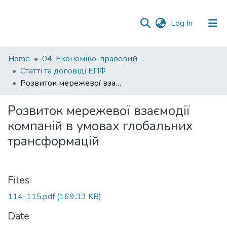
(current)
Log In
Communities
Home
04. Економіко-правовий факультет
&
Статті та доповіді ЕПФ
Collections
Розвиток мережевої взаємодії компаній в умовах глобальних трансформацій
All of DSpace
Розвиток мережевої взаємодії
компаній в умовах глобальних
Statistics
трансформацій
Files
114-115.pdf
(169.33 KB)
Date