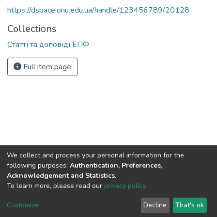
https://dspace.onu.edu.ua/handle/123456789/20128
Collections
Статті та доповіді ЕПФ
Full item page
We collect and process your personal information for the
following purposes:
Authentication, Preferences,
Acknowledgement and Statistics
.
To learn more, please read our
privacy policy
.
DSpace software
copyright © 2009-2026
LYRASIS
Cookie
Privacy
End User
Send
Customize
Decline
That's ok
settings
policy
Agreement
Feedback