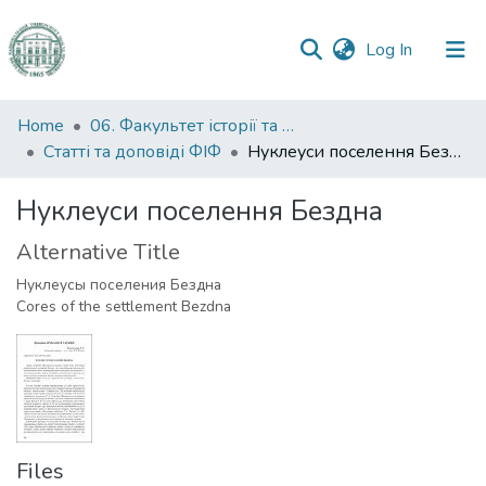
(current)
Log In
Communities
Home
06. Факультет історії та філософії
&
Статті та доповіді ФІФ
Нуклеуси поселення Бездна
Collections
Нуклеуси поселення Бездна
All of DSpace
Alternative Title
Statistics
Нуклеусы поселения Бездна
Cores of the settlement Bezdna
Files