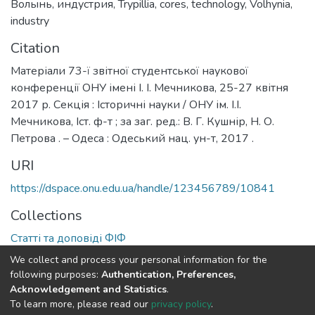
Волынь
,
индустрия
,
Trypillia
,
cores
,
technology
,
Volhynia
,
industry
Citation
Матеріали 73-ї звітної студентської наукової
конференції ОНУ імені І. І. Мечникова, 25-27 квітня
2017 р. Секція : Історичні науки / ОНУ ім. І.І.
Мечникова, Іст. ф-т ; за заг. ред.: В. Г. Кушнір, Н. О.
Петрова . – Одеса : Одеський нац. ун-т, 2017 .
URI
https://dspace.onu.edu.ua/handle/123456789/10841
Collections
Статті та доповіді ФІФ
We collect and process your personal information for the
Full item page
following purposes:
Authentication, Preferences,
Acknowledgement and Statistics
.
To learn more, please read our
privacy policy
.
DSpace software
copyright © 2009-2026
LYRASIS