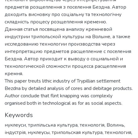
предметів розщеплення з поселення Бездна. Автор
доходить висновку про соціальну та технологічну
складність процесу розщеплення кременю.
Данная статья посвящена анализу кремневой
индустрии трипольской культуры на Волыне, а также
исследованию технологии производства через
интерпретацию предметов расщепление с поселения
Бездна. Автор приходит к выводу о социальной и
технологической сложности процесса расщепления
кремня.
This paper treuts lithic industry of Trypillian settlement
Bezdna by detailed analysis of cores and debitage products.
Author conclude that flint knapping was complexly
organised both in technological as for as social aspects.
Keywords
нуклеуси
,
трипільська культура
,
технологія
,
Волинь
,
індустрія
,
нуклеусы
,
трипольская культура
,
технология
,