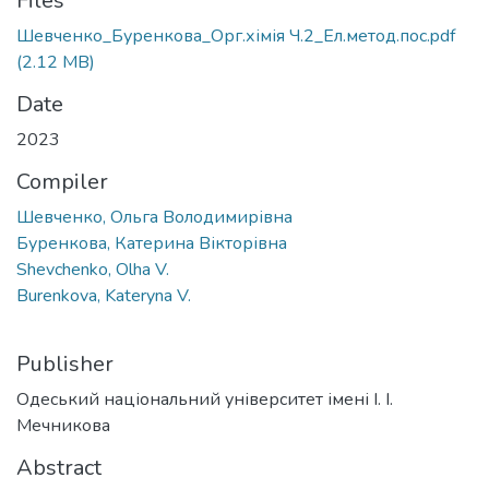
Files
Шевченко_Буренкова_Орг.хімія Ч.2_Ел.метод.пос.pdf
(2.12 MB)
Date
2023
Compiler
Шевченко, Ольга Володимирівна
Буренкова, Катерина Вікторівна
Shevchenko, Olha V.
Burenkova, Kateryna V.
Publisher
Одеський національний університет імені І. І.
Мечникова
Abstract