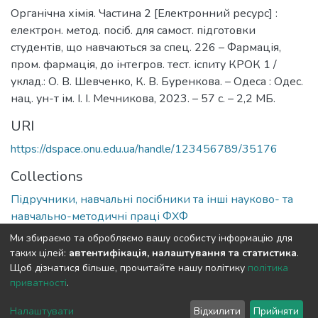
Органічна хімія. Частина 2 [Електронний ресурс] :
електрон. метод. посіб. для самост. підготовки
студентів, що навчаються за спец. 226 – Фармація,
пром. фармація, до інтегров. тест. іспиту КРОК 1 /
уклад.: О. В. Шевченко, К. В. Буренкова. – Одеса : Одес.
нац. ун-т ім. І. І. Мечникова, 2023. – 57 с. – 2,2 МБ.
URI
https://dspace.onu.edu.ua/handle/123456789/35176
Collections
Підручники, навчальні посібники та інші науково- та
навчально-методичні праці ФХФ
Ми збираємо та обробляємо вашу особисту інформацію для
Full item page
таких цілей:
автентифікація, налаштування та статистика
.
Щоб дізнатися більше, прочитайте нашу політику
політика
приватності
.
DSpace software
copyright © 2009-2026
LYRASIS
Cookie
Privacy
End User
Send
Налаштувати
Відхилити
Прийняти