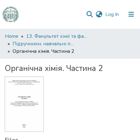
(current)
Log In
Communities
Home
13. Факультет хімії та фармації
&
Підручники, навчальні посібники та інші науково- та навчально-методичні праці ФХФ
Collections
Органічна хімія. Частина 2
All of DSpace
Органічна хімія. Частина 2
Statistics