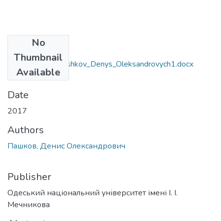
No
Files
Thumbnail
8.04030101_Pashkov_Denys_Oleksandrovych1.docx
Available
(87.73 KB)
Date
2017
Authors
Пашков, Денис Олександрович
Publisher
Одеський національний університет імені І. І.
Мечникова