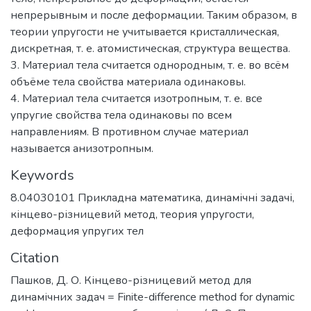
непрерывным и после деформации. Таким образом, в
теории упругости не учитывается кристаллическая,
дискретная, т. е. атомистическая, структура вещества.
3. Материал тела считается однородным, т. е. во всём
объёме тела свойства материала одинаковы.
4. Материал тела считается изотропным, т. е. все
упругие свойства тела одинаковы по всем
направлениям. В противном случае материал
называется анизотропным.
Keywords
8.04030101 Прикладна математика
,
динамічні задачі
,
кінцево-різницевий метод
,
теория упругости
,
деформация упругих тел
Citation
Пашков, Д. О. Кінцево-різницевий метод для
динамічних задач = Finite-difference method for dynamic