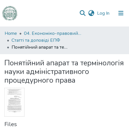
(current)
Log In
Communities
Home
04. Економіко-правовий факультет
&
Статті та доповіді ЕПФ
Collections
Понятійний апарат та термінологія науки адміністративного процедурного права
All of DSpace
Понятійний апарат та термінологія
науки адміністративного
Statistics
процедурного права
Files