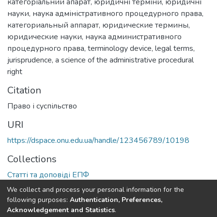
категоріальний апарат
,
юридичні терміни
,
юридичні
науки
,
наука адміністративного процедурного права
,
категориальный аппарат
,
юридические термины
,
юридические науки
,
наука административного
процедурного права
,
terminology device
,
legal terms
,
jurisprudence
,
a science of the administrative procedural
right
Citation
Право і суспільство
URI
https://dspace.onu.edu.ua/handle/123456789/10198
Collections
Статті та доповіді ЕПФ
We collect and process your personal information for the
Full item page
following purposes:
Authentication, Preferences,
Acknowledgement and Statistics
.