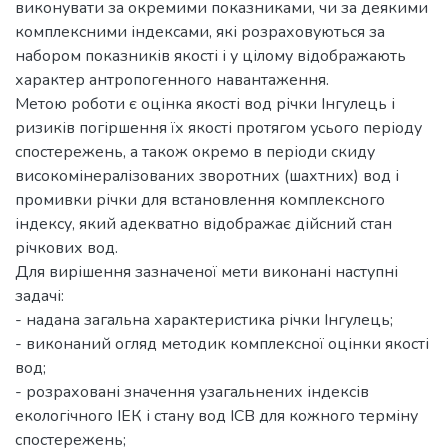
виконувати за окремими показниками, чи за деякими
комплексними індексами, які розраховуються за
набором показників якості і у цілому відображають
характер антропогенного навантаження.
Метою роботи є оцінка якості вод річки Інгулець і
ризиків погіршення їх якості протягом усього періоду
спостережень, а також окремо в періоди скиду
високомінералізованих зворотних (шахтних) вод і
промивки річки для встановлення комплексного
індексу, який адекватно відображає дійсний стан
річкових вод.
Для вирішення зазначеної мети виконані наступні
задачі:
- надана загальна характеристика річки Інгулець;
- виконаний огляд методик комплексної оцінки якості
вод;
- розраховані значення узагальнених індексів
екологічного ІЕК і стану вод ІСВ для кожного терміну
спостережень;