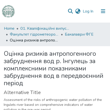
(current)
Log In
Communities
Home
01. Кваліфікаційні випускні роботи здобувачів вищої освіти
&
Факультет гідрометеорології і екології
Бакалаври ФГЕ
Collections
Оцінка ризиків антропогенного забруднення вод р. Інгулець за комплексними показниками забруднення вод в передвоєнний період
All of DSpace
Оцінка ризиків антропогенного
забруднення вод р. Інгулець за
Statistics
комплексними показниками
забруднення вод в передвоєнний
період
Alternative Title
Assessment of the risks of anthropogenic water pollution of the
Ingulets river based on comprehensive indicators of water
pollution in the pre-war period