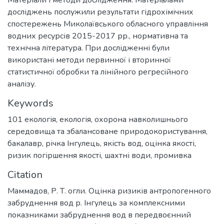
Матеріали і методи дослідження. Матеріалами
досліджень послужили результати гідрохімічних
спостережень Миколаївського обласного управління
водних ресурсів 2015-2017 рр., нормативна та
технічна література. При дослідженні були
використані методи первинної і вторинної
статистичної обробки та лінійного регресійного
аналізу.
Keywords
101 екологія
,
екологія, охорона навколишнього
середовища та збалансоване природокористування
,
бакалавр
,
річка Інгулець
,
якість вод
,
оцінка якості
,
ризик погіршення якості
,
шахтні води
,
промивка
Citation
Маммадов, Р. Т. огли. Оцінка ризиків антропогенного
забруднення вод р. Інгулець за комплексними
показниками забруднення вод в передвоєнний