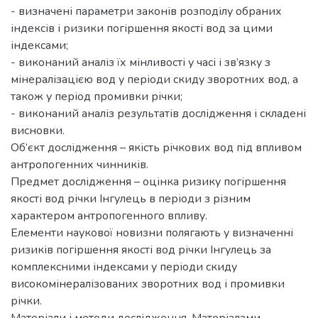
- визначені параметри законів розподілу обраних
індексів і ризики погіршення якості вод за цими
індексами;
- виконаний аналіз їх мінливості у часі і зв’язку з
мінералізацією вод у періоди скиду зворотних вод, а
також у період промивки річки;
- виконаний аналіз результатів дослідження і складені
висновки.
Об’єкт дослідження – якість річкових вод під впливом
антропогенних чинників.
Предмет дослідження – оцінка ризику погіршення
якості вод річки Інгулець в періоди з різним
характером антропогенного впливу.
Елементи наукової новизни полягають у визначенні
ризиків погіршення якості вод річки Інгулець за
комплексними індексами у періоди скиду
високомінералізованих зворотних вод і промивки
річки.