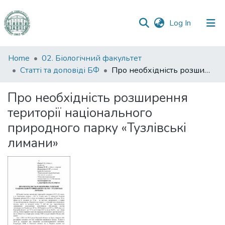
(current)
Log In
Communities
Home
02. Біологічний факультет
&
Статті та доповіді БФ
Про необхідність розширення території національного природного парку «Тузлівські лимани»
Collections
Про необхідність розширення
All of DSpace
території національного
природного парку «Тузлівські
Statistics
лимани»