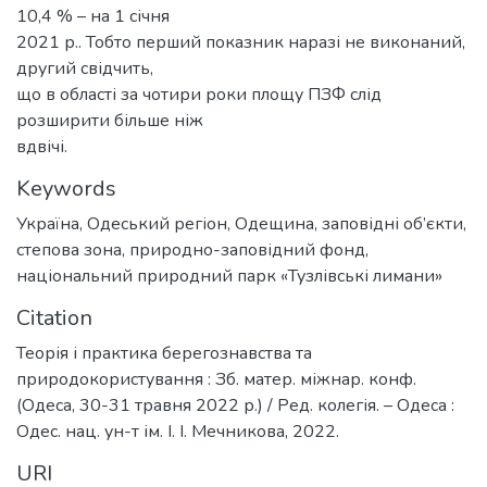
10,4 % – на 1 січня
2021 р.. Тобто перший показник наразі не виконаний,
другий свідчить,
що в області за чотири роки площу ПЗФ слід
розширити більше ніж
вдвічі.
Keywords
Україна
,
Одеський регіон
,
Одещина
,
заповідні об’єкти
,
степова зона
,
природно-заповідний фонд
,
національний природний парк «Тузлівські лимани»
Citation
Теорія і практика берегознавства та
природокористування : Зб. матер. міжнар. конф.
(Одеса, 30-31 травня 2022 р.) / Ред. колегія. – Одеса :
Одес. нац. ун-т ім. І. І. Мечникова, 2022.
URI